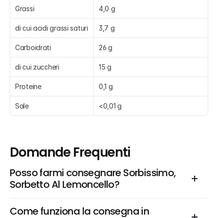
Grassi
4,0 g
di cui acidi grassi saturi
3,7 g
Carboidrati
26 g
di cui zuccheri
15 g
Proteine
0,1 g
Sale
<0,01 g
Domande Frequenti
Posso farmi consegnare Sorbissimo, 
Sorbetto Al Lemoncello?
Come funziona la consegna in 