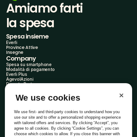
Amiamo farti
la spesa
Spesa insieme
Everli
Province Attive
Insegne
Company
Spesa su smartphone
Modalità di pagamento
Everli Plus
AgevolAzioni
Diventa Partner
Advertise with Us
Everli Shoppers
We use cookies
About Us
Scopri chi siamo
Everli News
We use first- and third-party cookies to understand how you
Domande frequenti
use our site and to offer a personalized shopping experience
Lavora con noi
with tailored offers and services. By clicking “Accept”, you
Diventa Shopper
agree to all cookies. By clicking “Cookie Settings”, you can
Investitori
choose which cookies to allow. If you close this banner with
Privacy
Cookie
Preferenze Cookie