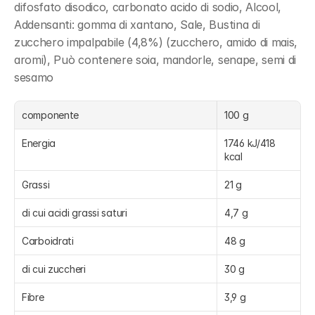
difosfato disodico, carbonato acido di sodio, Alcool, 
Addensanti: gomma di xantano, Sale, Bustina di 
zucchero impalpabile (4,8%) (zucchero, amido di mais, 
aromi), Può contenere soia, mandorle, senape, semi di 
sesamo
componente
100 g
Energia
1746 kJ/418 
kcal
Grassi
21 g
di cui acidi grassi saturi
4,7 g
Carboidrati
48 g
di cui zuccheri
30 g
Fibre
3,9 g