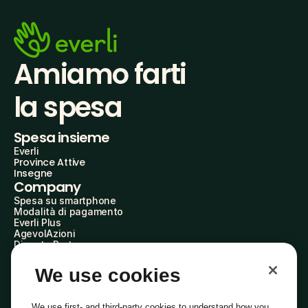
Amiamo farti
la spesa
Spesa insieme
Everli
Province Attive
Insegne
Company
Spesa su smartphone
Modalità di pagamento
Everli Plus
AgevolAzioni
Diventa Partner
Advertise with Us
Everli Shoppers
We use cookies
About Us
Scopri chi siamo
Everli News
We use first- and third-party cookies to understand how you