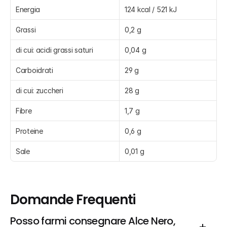
Energia
124 kcal / 521 kJ
Grassi
0,2 g
di cui: acidi grassi saturi
0,04 g
Carboidrati
29 g
di cui: zuccheri
28 g
Fibre
1,7 g
Proteine
0,6 g
Sale
0,01 g
Domande Frequenti
Posso farmi consegnare Alce Nero, 