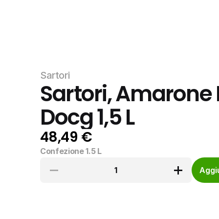
Sartori
Sartori, Amarone D
Docg 1,5 L
48,49 €
Confezione 1.5 L
1
Aggiu