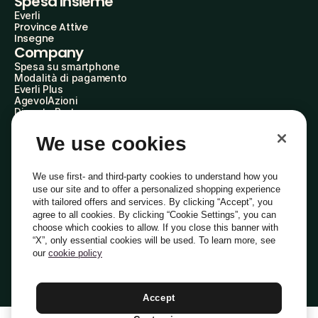
Spesa insieme
Everli
Province Attive
Insegne
Company
Spesa su smartphone
Modalità di pagamento
Everli Plus
AgevolAzioni
Diventa Partner
Advertise with Us
Everli Shoppers
We use cookies
About Us
Scopri chi siamo
Everli News
We use first- and third-party cookies to understand how you
Domande frequenti
use our site and to offer a personalized shopping experience
Lavora con noi
with tailored offers and services. By clicking “Accept”, you
Diventa Shopper
agree to all cookies. By clicking “Cookie Settings”, you can
Investitori
choose which cookies to allow. If you close this banner with
Privacy
Cookie
Preferenze Cookie
“X”, only essential cookies will be used. To learn more, see
Termini e Condizioni
Codice Etico
our
cookie policy
Indirizzo PEC: everli@pec.it - indirizzo DPO: dpo@everli.com
Copyright © 2014-2026 Everli Global Inc.
Italiano
Accept