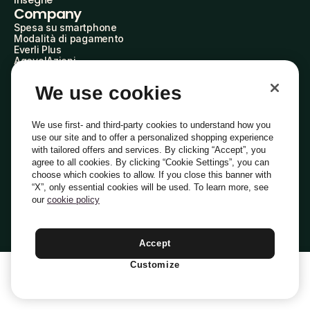
Insegne
Company
Spesa su smartphone
Modalità di pagamento
Everli Plus
AgevolAzioni
Diventa Partner
Advertise with Us
We use cookies
Everli Shoppers
About Us
Scopri chi siamo
We use first- and third-party cookies to understand how you
Everli News
use our site and to offer a personalized shopping experience
Domande frequenti
with tailored offers and services. By clicking “Accept”, you
Lavora con noi
agree to all cookies. By clicking “Cookie Settings”, you can
Diventa Shopper
choose which cookies to allow. If you close this banner with
Investitori
“X”, only essential cookies will be used. To learn more, see
Privacy
Cookie
Preferenze Cookie
Termini e Condizioni
Codice Etico
our
cookie policy
Copyright © 2014-2026 Everli Global Inc.
Italiano
Accept
Customize
1
Aggiungi Al Carrello