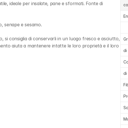
 e versatile, ideale per insalate, pane e sformati. Fonte di 
c
En
no, senape e sesamo.
o, si consiglia di conservarli in un luogo fresco e asciutto, 
Gr
nto aiuta a mantenere intatte le loro proprietà e il loro 
di
Ca
di
Fi
Pr
Sa
M