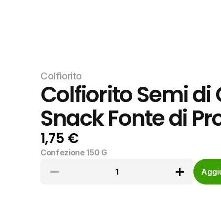
Colfiorito
Colfiorito Semi di 
Snack Fonte di Pro
1,75 €
Confezione 150 G
1
Aggiu