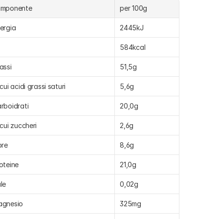
omponente
per 100g
ergia
2445kJ
584kcal
assi
51,5g
 cui acidi grassi saturi
5,6g
rboidrati
20,0g
 cui zuccheri
2,6g
bre
8,6g
oteine
21,0g
le
0,02g
agnesio
325mg