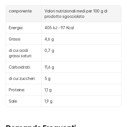
componente
Valori nutrizionali medi per 100 g di 
prodotto sgocciolato
Energia:
405 kJ - 97 Kcal
Grassi:
4,6 g
di cui acidi 
0,7 g
grassi saturi:
Carboidrati:
11,6 g
di cui zuccheri:
5 g
Proteine:
1,1 g
Sale:
1,9 g