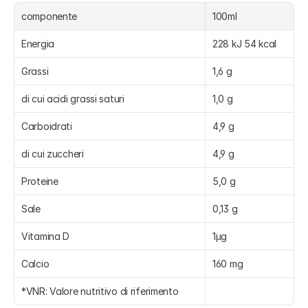
componente
100ml
Energia
228 kJ 54 kcal
Grassi
1,6 g
di cui acidi grassi saturi
1,0 g
Carboidrati
4,9 g
di cui zuccheri
4,9 g
Proteine
5,0 g
Sale
0,13 g
Vitamina D
1µg
Calcio
160 mg
*VNR: Valore nutritivo di riferimento