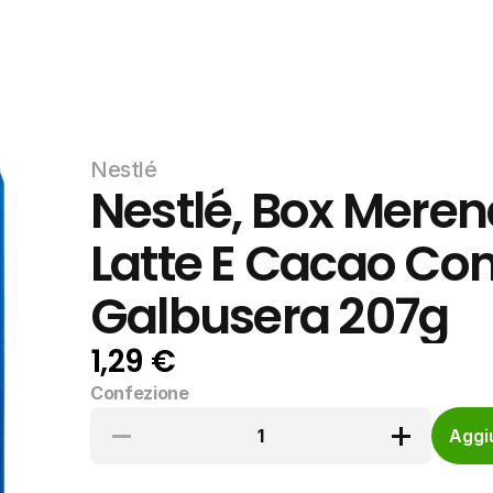
Nestlé
Nestlé, Box Meren
Latte E Cacao Con 3
Galbusera 207g
1,29 €
Confezione
1
Aggiu