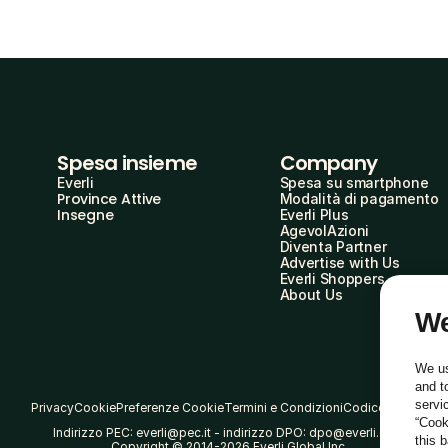
Spesa insieme
Company
Everli
Spesa su smartphone
Province Attive
Modalità di pagamento
Insegne
Everli Plus
AgevolAzioni
Diventa Partner
Advertise with Us
Everli Shoppers
About Us
We
We us
and t
servi
Privacy
Cookie
Preferenze Cookie
Termini e Condizioni
Codice Etico
“Cook
Indirizzo PEC: everli@pec.it - indirizzo DPO: dpo@everli.com
this 
Copyright © 2014-2026 Everli Global Inc.