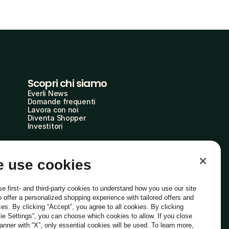
Scopri chi siamo
Everli News
Domande frequenti
Lavora con noi
Diventa Shopper
Investitori
 use cookies
e first- and third-party cookies to understand how you use our site
o offer a personalized shopping experience with tailored offers and
ces. By clicking “Accept”, you agree to all cookies. By clicking
ie Settings”, you can choose which cookies to allow. If you close
Italiano
banner with “X”, only essential cookies will be used. To learn more,