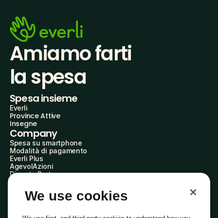
Amiamo farti
la spesa
Spesa insieme
Everli
Province Attive
Insegne
Company
Spesa su smartphone
Modalità di pagamento
Everli Plus
AgevolAzioni
Diventa Partner
Advertise with Us
Everli Shoppers
We use cookies
About Us
Scopri chi siamo
Everli News