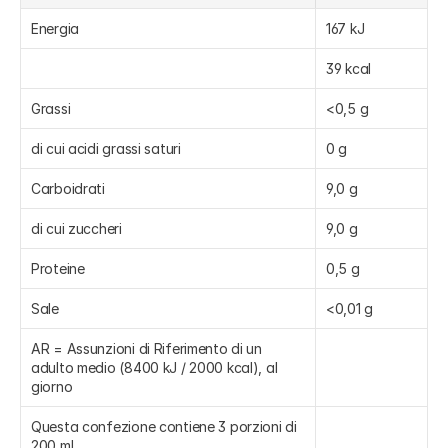
Energia
167 kJ
39 kcal
Grassi
<0,5 g
di cui acidi grassi saturi
0 g
Carboidrati
9,0 g
di cui zuccheri
9,0 g
Proteine
0,5 g
Sale
<0,01 g
AR = Assunzioni di Riferimento di un 
adulto medio (8400 kJ / 2000 kcal), al 
giorno
Questa confezione contiene 3 porzioni di 
200 ml