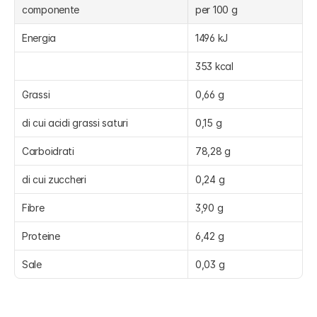
componente
per 100 g
Energia
1496 kJ
353 kcal
Grassi
0,66 g
di cui acidi grassi saturi
0,15 g
Carboidrati
78,28 g
di cui zuccheri
0,24 g
Fibre
3,90 g
Proteine
6,42 g
Sale
0,03 g