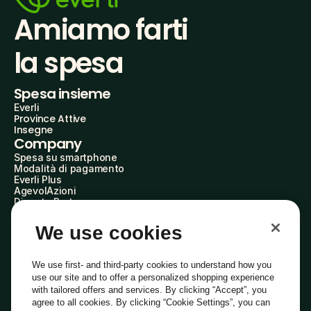
Amiamo farti
la spesa
Spesa insieme
Everli
Province Attive
Insegne
Company
Spesa su smartphone
Modalità di pagamento
Everli Plus
AgevolAzioni
Diventa Partner
Advertise with Us
Everli Shoppers
We use cookies
About Us
Scopri chi siamo
Everli News
We use first- and third-party cookies to understand how you
Domande frequenti
use our site and to offer a personalized shopping experience
Lavora con noi
with tailored offers and services. By clicking “Accept”, you
Diventa Shopper
agree to all cookies. By clicking “Cookie Settings”, you can
Investitori