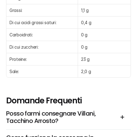
Grassi:
1,1 g
Di cui acidi grassi saturi:
0,4 g
Carboidrati:
0 g
Di cui zuccheri:
0 g
Proteine:
23 g
Sale:
2,0 g
Domande Frequenti
Posso farmi consegnare Villani, 
Tacchino Arrosto?