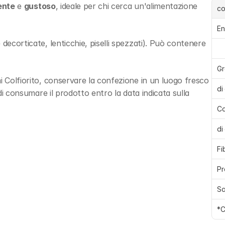
ente
 e 
gustoso
, ideale per chi cerca un'alimentazione 
c
En
decorticate, lenticchie, piselli spezzati). Può contenere 
Gr
i Colfiorito, conservare la confezione in un luogo fresco 
di
 di consumare il prodotto entro la data indicata sulla 
Ca
di
Fi
Pr
Sa
*C