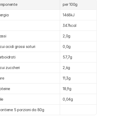
omponente
per 100g
ergia
1468kJ
347kcal
assi
2,0g
 cui acidi grassi saturi
0,0g
rboidrati
57,7g
 cui zuccheri
2,6g
bre
11,3g
oteine
18,9g
le
0,04g
ontiene 5 porzioni da 80g