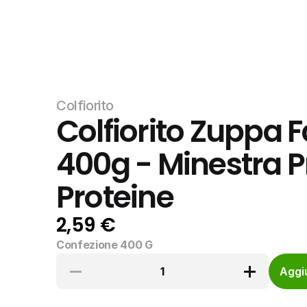
Colfiorito
Colfiorito Zuppa F
400g - Minestra Pr
Proteine
2,59 €
Confezione 400 G
1
Aggiu