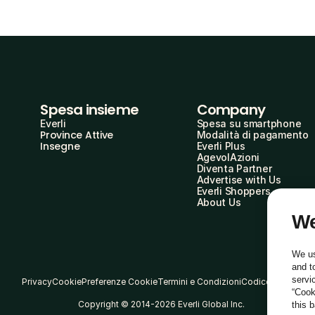
Spesa insieme
Company
Everli
Spesa su smartphone
Province Attive
Modalità di pagamento
Insegne
Everli Plus
AgevolAzioni
Diventa Partner
Advertise with Us
Everli Shoppers
About Us
We
We us
and t
servi
Privacy
Cookie
Preferenze Cookie
Termini e Condizioni
Codice Etico
“Cook
Copyright © 2014-2026 Everli Global Inc.
this 