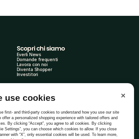
Scopri chi siamo
Everli News
Domande frequenti
Lavora con noi
Diventa Shopper
Investitori
 use cookies
e first- and third-party cookies to understand how you use our site
o offer a personalized shopping experience with tailored offers and
ces. By clicking “Accept”, you agree to all cookies. By clicking
ie Settings”, you can choose which cookies to allow. If you close
Italiano
banner with “X”, only essential cookies will be used. To learn more,