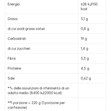
Energia
628 kJ/150 
kcal
Grassi
5,1 g
di cui acidi grassi saturi
0,8 g
Carboidrati
19 g
di cui zuccheri
1,4 g
Fibre
5,3 g
Proteine
4,5 g
Sale
0,62 g
*% delle assunzioni di riferimento di un 
adulto medio (8400 kJ/2000 kcal)
**1 porzione = 220 g (1 porzione per 
confezione)