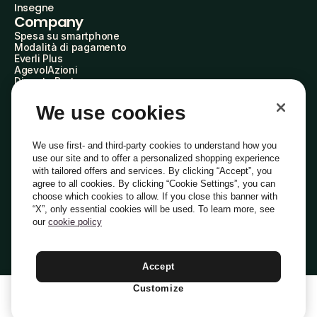
Insegne
Company
Spesa su smartphone
Modalità di pagamento
Everli Plus
AgevolAzioni
Diventa Partner
Advertise with Us
Everli Shoppers
We use cookies
About Us
Scopri chi siamo
Everli News
We use first- and third-party cookies to understand how you
Domande frequenti
use our site and to offer a personalized shopping experience
Lavora con noi
with tailored offers and services. By clicking “Accept”, you
Diventa Shopper
agree to all cookies. By clicking “Cookie Settings”, you can
Investitori
choose which cookies to allow. If you close this banner with
Privacy
Cookie
Preferenze Cookie
“X”, only essential cookies will be used. To learn more, see
Termini e Condizioni
Codice Etico
our
cookie policy
Indirizzo PEC: everli@pec.it - indirizzo DPO: dpo@everli.com
Copyright © 2014-2026 Everli Global Inc.
Italiano
Accept
Customize
1
Aggiungi Al Carrello