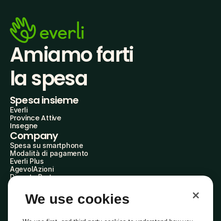
Amiamo farti
la spesa
Spesa insieme
Everli
Province Attive
Insegne
Company
Spesa su smartphone
Modalità di pagamento
Everli Plus
AgevolAzioni
Diventa Partner
Advertise with Us
Everli Shoppers
We use cookies
About Us
Scopri chi siamo
Everli News