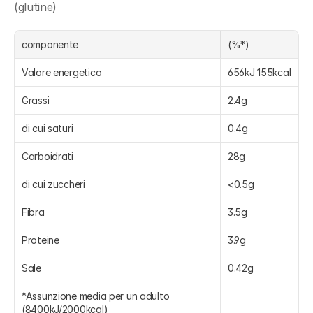
(glutine)
componente
(%*)
Valore energetico
656kJ 155kcal
Grassi
2.4g
di cui saturi
0.4g
Carboidrati
28g
di cui zuccheri
<0.5g
Fibra
3.5g
Proteine
3.9g
Sale
0.42g
*Assunzione media per un adulto 
(8400kJ/2000kcal)