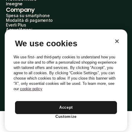
Insegne
Company
Spesa su smartphone
Modalità di pagamento
Everli Plus
AgevolAzioni
Diventa Partner
Advertise with Us
We use cookies
Everli Shoppers
About Us
Scopri chi siamo
We use first- and third-party cookies to understand how you
Everli News
use our site and to offer a personalized shopping experience
Domande frequenti
with tailored offers and services. By clicking “Accept”, you
Lavora con noi
agree to all cookies. By clicking “Cookie Settings”, you can
Diventa Shopper
choose which cookies to allow. If you close this banner with
Investitori
“X”, only essential cookies will be used. To learn more, see
Privacy
Cookie
Preferenze Cookie
Termini e Condizioni
Codice Etico
our
cookie policy
Copyright © 2014-2026 Everli Global Inc.
Italiano
Accept
Customize
1
Aggiungi Al Carrello