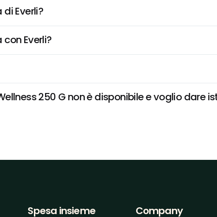
di Everli?
 con Everli?
llness 250 G non è disponibile e voglio dare ist
Spesa insieme
Company