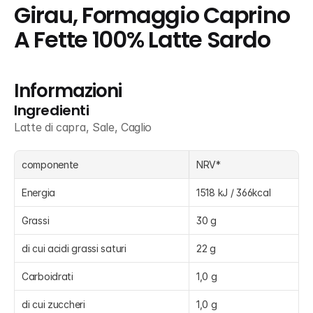
Girau, Formaggio Caprino 
A Fette 100% Latte Sardo
Informazioni
Ingredienti
Latte di capra, Sale, Caglio
componente
NRV*
Energia
1518 kJ / 366kcal
Grassi
30 g
di cui acidi grassi saturi
22 g
Carboidrati
1,0 g
di cui zuccheri
1,0 g