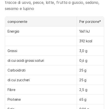
tracce di uova, pesce, latte, frutta a guscio, sedano, 
sesamo e lupino
componente
Per porzione*
Energia
1661 kJ
392 kcal
Grassi
3,0 g
di cui acidi grassi saturi
0,6 g
Carboidrati
25 g
di cui zuccheri
25 g
Fibre
2,5 g
Proteine
65 g