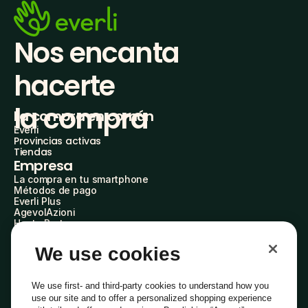
Nos encanta 
hacerte
la compra
La compra en común
Everli
Provincias activas
Tiendas
Empresa
La compra en tu smartphone
Métodos de pago
Everli Plus
AgevolAzioni
Hazte Partner
Advertise with Us
Everli Shoppers
We use cookies
Sobre nosotros
Descubre quiénes somos
Everli News
We use first- and third-party cookies to understand how you
Preguntas frecuentes
use our site and to offer a personalized shopping experience
Trabaja con nosotros