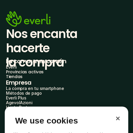
Nos encanta 
hacerte
la compra
La compra en común
Everli
Provincias activas
Tiendas
Empresa
La compra en tu smartphone
Métodos de pago
Everli Plus
AgevolAzioni
Hazte Partner
Advertise with Us
Everli Shoppers
We use cookies
Sobre nosotros
Descubre quiénes somos