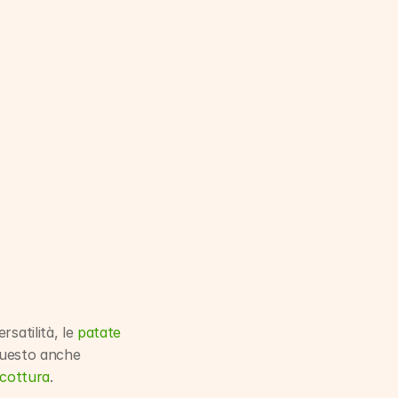
satilità, le 
patate
questo anche 
 cottura
.