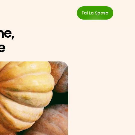
Fai La Spesa
e, 
e