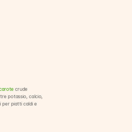
carote
 crude 
e potassio, calcio, 
er piatti caldi e 