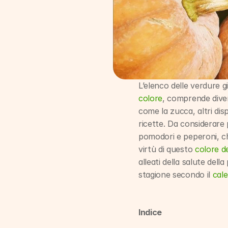
L’elenco delle verdure g
colore
, comprende diver
come la zucca, altri dis
ricette. Da considerare 
pomodori e peperoni, ch
virtù di questo 
colore d
alleati della salute dell
stagione secondo il 
cale
Indice