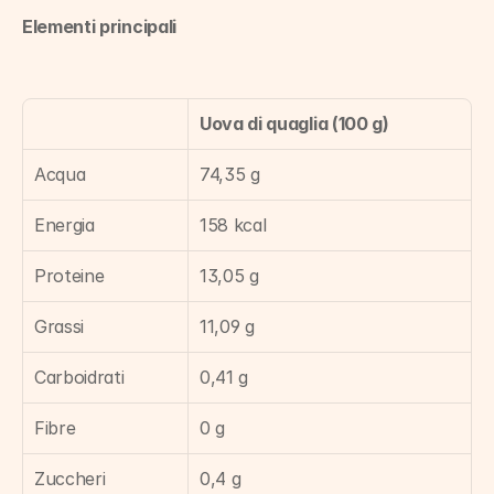
Elementi principali
Uova di quaglia (100 g)
Acqua
74,35 g
Energia
158 kcal
Proteine
13,05 g
Grassi
11,09 g
Carboidrati
0,41 g
Fibre
0 g
Zuccheri
0,4 g