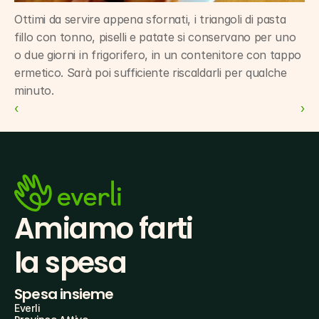
Ottimi da servire appena sfornati, i triangoli di pasta 
fillo con tonno, piselli e patate si conservano per uno 
o due giorni in frigorifero, in un contenitore con tappo 
ermetico. Sarà poi sufficiente riscaldarli per qualche 
minuto.
‹ 
 ›
Amiamo farti
la spesa
Spesa insieme
Everli