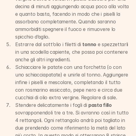
decina di minuti aggiungendo acqua poco alla volta 
e quanto basta, facendo in modo che i piselli la 
assorbano completamente. Quando saranno 
ammorbiditi spegnere il fuoco e rimuovere lo 
spicchio d’aglio.
Estrarre dal sott’olio i filetti di 
tonno
 e spezzettarli 
in una scodella capiente, che possa poi contenere 
anche gli altri ingredienti.
Schiacciare le patate con una forchetta (o con 
uno schiacciapatate) e unirle al tonno. Aggiungere 
infine i piselli e mescolare, completando il tutto 
con rosmarino essiccato, pepe nero e circa due 
cucchiai di olio extra vergine. Regolare di sale.
Stendere delicatamente i fogli di 
pasta fillo
sovrapponendoli tre a tre. Si avranno così in tutto 
4 rettangoli. Ogni rettangolo andrà poi tagliato in 
due prendendo come riferimento la metà del lato 
più corto. In questo modo si otterranno 8 strisce 