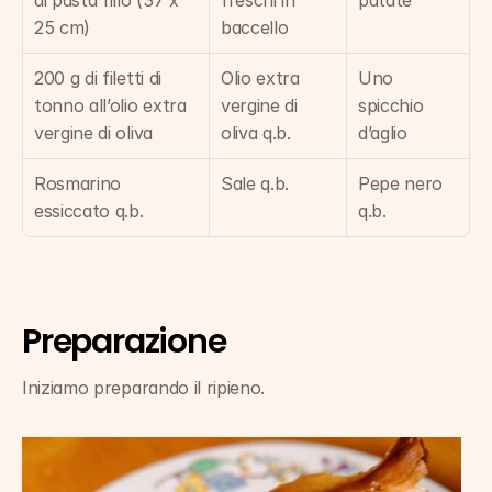
di pasta fillo (37 x 
freschi in 
patate
25 cm)
baccello
200 g di filetti di 
Olio extra 
Uno 
tonno all’olio extra 
vergine di 
spicchio 
vergine di oliva
oliva q.b.
d’aglio
Rosmarino 
Sale q.b.
Pepe nero 
essiccato q.b.
q.b.
Preparazione
Iniziamo preparando il ripieno.