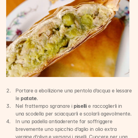
Portare a ebollizione una pentola d’acqua e lessare 
le 
patate
.
Nel frattempo sgranare i 
piselli
 e raccoglierli in 
una scodella per sciacquarli e scolarli agevolmente.
In una padella antiaderente far soffriggere 
brevemente uno spicchio d’aglio in olio extra 
vergine d’oliva e versarvi i piselli. Cuocere per una 