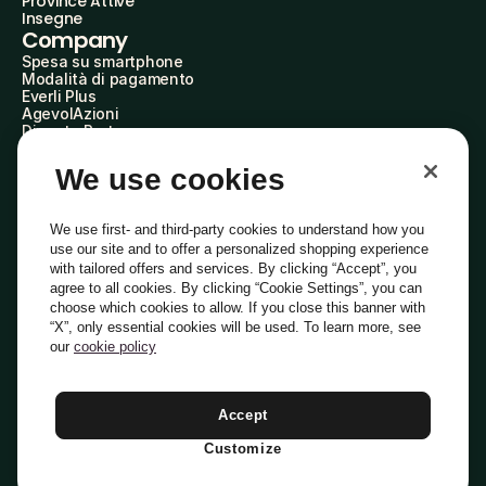
Province Attive
Insegne
Company
Spesa su smartphone
Modalità di pagamento
Everli Plus
AgevolAzioni
Diventa Partner
Advertise with Us
Everli Shoppers
We use cookies
About Us
Scopri chi siamo
Everli News
We use first- and third-party cookies to understand how you
Domande frequenti
use our site and to offer a personalized shopping experience
Lavora con noi
with tailored offers and services. By clicking “Accept”, you
Diventa Shopper
agree to all cookies. By clicking “Cookie Settings”, you can
Investitori
choose which cookies to allow. If you close this banner with
Privacy
Cookie
Preferenze Cookie
“X”, only essential cookies will be used. To learn more, see
Termini e Condizioni
Codice Etico
our
cookie policy
Indirizzo PEC: everli@pec.it - indirizzo DPO: dpo@everli.com
Copyright © 2014-2026 Everli Global Inc.
Italiano
Accept
Customize