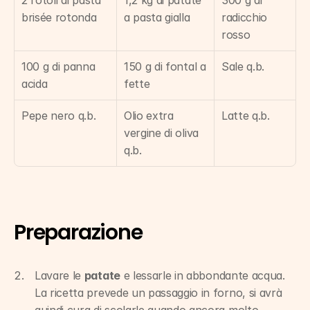
2 rotoli di pasta 
1,2 kg di patate 
300 g di 
brisée rotonda
a pasta gialla
radicchio 
rosso
100 g di panna 
150 g di fontal a 
Sale q.b.
acida
fette
Pepe nero q.b.
Olio extra 
Latte q.b.
vergine di oliva 
q.b.
Preparazione
Lavare le 
patate
 e lessarle in abbondante acqua. 
La ricetta prevede un passaggio in forno, si avrà 