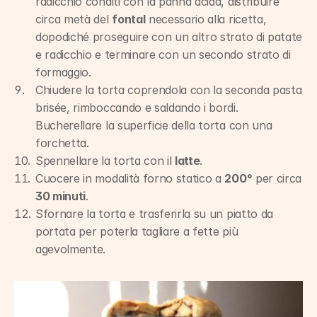
radicchio conditi con la panna acida, distribuire 
circa metà del 
fontal
 necessario alla ricetta, 
dopodiché proseguire con un altro strato di patate 
e radicchio e terminare con un secondo strato di 
formaggio.
Chiudere la torta coprendola con la seconda pasta 
brisée, rimboccando e saldando i bordi. 
Bucherellare la superficie della torta con una 
forchetta.
Spennellare la torta con il 
latte
.
Cuocere in modalità forno statico a 
200°
 per circa 
30 minuti
.
Sfornare la torta e trasferirla su un piatto da 
portata per poterla tagliare a fette più 
agevolmente.