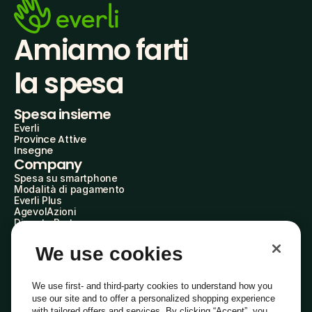
Amiamo farti
la spesa
Spesa insieme
Everli
Province Attive
Insegne
Company
Spesa su smartphone
Modalità di pagamento
Everli Plus
AgevolAzioni
Diventa Partner
Advertise with Us
Everli Shoppers
We use cookies
About Us
Scopri chi siamo
Everli News
We use first- and third-party cookies to understand how you
Domande frequenti
use our site and to offer a personalized shopping experience
Lavora con noi
with tailored offers and services. By clicking “Accept”, you