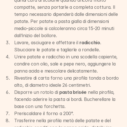
quindi cura di scolarle quando ancora molto 
compatte, senza portarle a completa cottura. Il 
tempo necessario dipenderà dalle dimensioni delle 
patate. Per patate a pasta gialla di dimensioni 
medio-piccole si calcoleranno circa 15-20 minuti 
dall’inizio del bollore.
Lavare, asciugare e affettare il 
radicchio
. 
Sbucciare le patate e tagliarle a rondelle.
Unire patate e radicchio in una scodella capiente, 
condire con olio, sale e pepe nero, aggiungere la 
panna acida e mescolare delicatamente.
Rivestire di carta forno una pirofila tonda a bordo 
alto, di diametro ideale 26 centimetri.
Disporre un rotolo di 
pasta brisée
 nella pirofila, 
facendo aderire la pasta ai bordi. Bucherellare la 
base con una forchetta.
Preriscaldare il forno a 200°.
Trasferire nella pirofila metà delle patate e del 