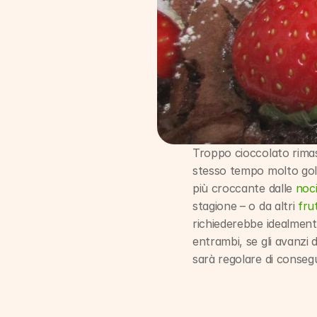
Troppo cioccolato rimas
stesso tempo molto gol
più croccante dalle 
noc
stagione – o da altri 
frut
richiederebbe idealment
entrambi, se gli avanzi d
sarà regolare di conseg