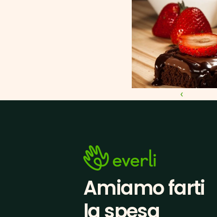
‹ 
Amiamo farti
la spesa