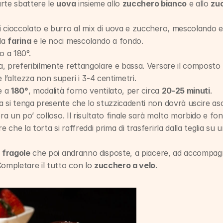
rte sbattere le 
uova
 insieme allo 
zucchero bianco
 e allo 
zu
i cioccolato e burro al mix di uova e zucchero, mescolando e
a 
farina
 e le noci mescolando a fondo.
o a 180°.
a, preferibilmente rettangolare e bassa. Versare il composto l
l’altezza non superi i 3-4 centimetri.
 a 
180°
, modalità forno ventilato, per circa 
20-25 minuti
.
a si tenga presente che lo stuzzicadenti non dovrà uscire asci
cora un po’ colloso. Il risultato finale sarà molto morbido e fo
 che la torta si raffreddi prima di trasferirla dalla teglia su u
 
fragole
 che poi andranno disposte, a piacere, ad accompagnar
Completare il tutto con lo 
zucchero a velo
.