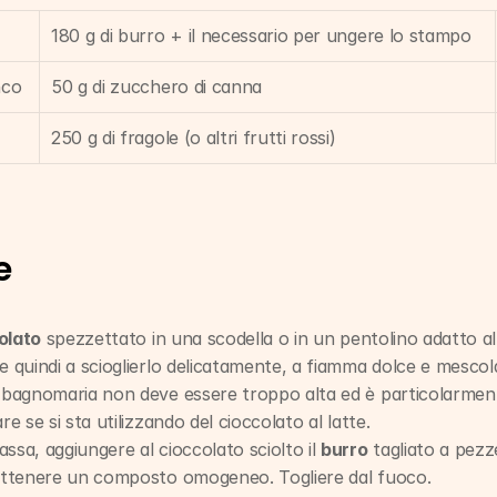
180 g di burro + il necessario per ungere lo stampo
nco
50 g di zucchero di canna
250 g di fragole (o altri frutti rossi)
e
olato
 spezzettato in una scodella o in un pentolino adatto all
 quindi a scioglierlo delicatamente, a fiamma dolce e mesco
 bagnomaria non deve essere troppo alta ed è particolarmen
e se si sta utilizzando del cioccolato al latte.
sa, aggiungere al cioccolato sciolto il 
burro
 tagliato a pezz
ottenere un composto omogeneo. Togliere dal fuoco.