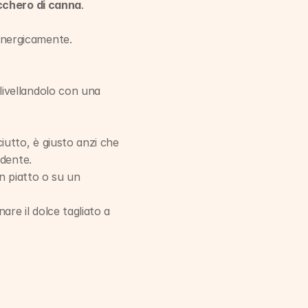
cchero di canna
.
nergicamente. 
ivellandolo con una 
utto, è giusto anzi che 
ndente.
n piatto o su un 
e il dolce tagliato a 