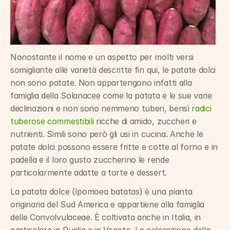
Nonostante il nome e un aspetto per molti versi 
somigliante alle varietà descritte fin qui, le patate dolci 
non sono patate. Non appartengono infatti alla 
famiglia della Solanacee come la patata e le sue varie 
declinazioni e non sono nemmeno tuberi, bensì 
radici 
tuberose commestibili
 ricche di amido, zuccheri e 
nutrienti. Simili sono però gli usi in cucina. Anche le 
patate dolci possono essere fritte e cotte al forno e in 
padella e il loro gusto zuccherino le rende 
particolarmente adatte a torte e dessert.
La patata dolce (Ipomoea batatas) è una pianta 
originaria del Sud America e appartiene alla famiglia 
delle Convolvulaceae. È coltivata anche in Italia, in 
particolare in Puglia e in Veneto. La colorazione della 