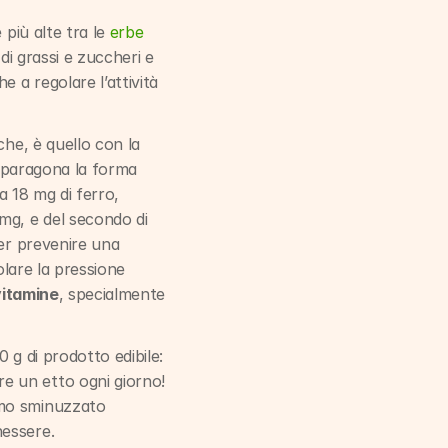
più alte tra le 
erbe 
di grassi e zuccheri e 
 a regolare l’attività 
he, è quello con la 
i paragona la forma 
a 18 mg di ferro, 
g, e del secondo di 
er prevenire una 
olare la pressione 
vitamine
, specialmente 
 g di prodotto edibile: 
 un etto ogni giorno! 
mo sminuzzato 
nessere.