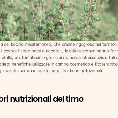
ca del bacino mediterraneo, che cresce rigogliosa nei territori s
. I cespugli sono bassi e rigogliosi, le infiorescenze hanno form
al lilla, profumatissime grazie ai numerosi oli essenziali. Tali o
ietà benefiche utilizzate in campo cosmetico e fitoterapico. Tr
prezzata: scopriamone le caratteristiche nutrizionali.
ori nutrizionali del timo