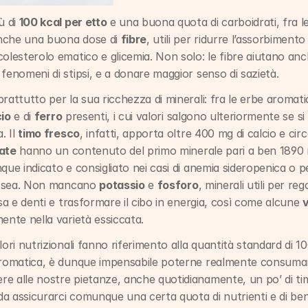
 di 
100 kcal per etto
 e una buona quota di carboidrati, fra le 
nche una buona dose di 
fibre
, utili per ridurre l’assorbimento 
olesterolo ematico e glicemia. Non solo: le fibre aiutano anche
fenomeni di stipsi, e a donare maggior senso di sazietà.
rattutto per la sua ricchezza di minerali: fra le erbe aromatic
cio
 e di 
ferro
 presenti, i cui valori salgono ulteriormente se s
 Il 
timo fresco
, infatti, apporta oltre 400 mg di calcio e circ
cate
 hanno un contenuto del primo minerale pari a ben 1890 m
que indicato e consigliato nei casi di anemia sideropenica o p
 ossea. Non mancano 
potassio
 e 
fosforo
, minerali utili per reg
ssa e denti e trasformare il cibo in energia, così come alcune 
ente nella varietà essiccata.
ori nutrizionali fanno riferimento alla quantità standard di 100
aromatica, è dunque impensabile poterne realmente consumare
e alle nostre pietanze, anche quotidianamente, un po’ di ti
a assicurarci comunque una certa quota di nutrienti e di be