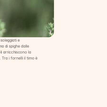
oleggiati e 
a di spighe dalle 
li arricchiscono la 
a i fornelli il timo è 