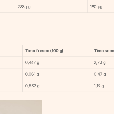
238 µg
190 µg
Timo fresco (100 g)
Timo secc
0,467 g
2,73 g
0,081 g
0,47 g
0,532 g
1,19 g