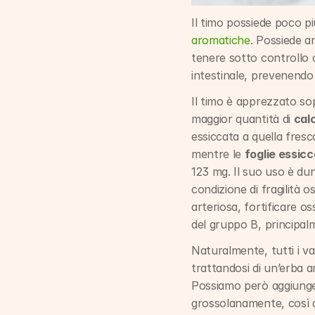
Il timo possiede poco più
aromatiche
. Possiede a
tenere sotto controllo c
intestinale, prevenendo 
Il timo è apprezzato sop
maggior quantità di 
cal
essiccata a quella fresca.
mentre le 
foglie essic
123 mg. Il suo uso è dun
condizione di fragilità
arteriosa, fortificare o
del gruppo B, principalm
Naturalmente, tutti i val
trattandosi di un’erba 
Possiamo però aggiunger
grossolanamente, così d