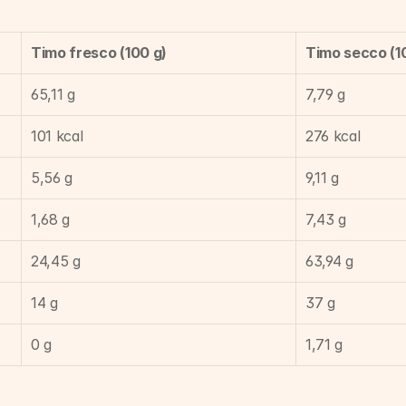
Timo fresco (100 g)
Timo secco (1
65,11 g
7,79 g
101 kcal
276 kcal
5,56 g
9,11 g
1,68 g
7,43 g
24,45 g
63,94 g
14 g
37 g
0 g
1,71 g