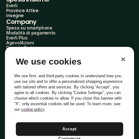
Everli
Province Attive
Insegne
Company
Spesa su smartphone
Modalità di pagamento
Everli Plus
AgevolAzioni
Diventa Partner
Advertise with Us
Everli Shoppers
We use cookies
About Us
Scopri chi siamo
Everli News
We use first- and third-party cookies to understand how you
Domande frequenti
use our site and to offer a personalized shopping experience
Lavora con noi
with tailored offers and services. By clicking “Accept”, you
Diventa Shopper
agree to all cookies. By clicking “Cookie Settings”, you can
Investitori
choose which cookies to allow. If you close this banner with
Privacy
Cookie
Preferenze Cookie
“X”, only essential cookies will be used. To learn more, see
Termini e Condizioni
Codice Etico
our
cookie policy
Indirizzo PEC: everli@pec.it - indirizzo DPO: dpo@everli.com
Copyright © 2014-2026 Everli Global Inc.
Italiano
Accept
Customize