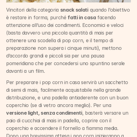
Vincitori della categoria 
snack salati
 quando l’obiettivo 
è restare in forma, purché 
fatti in casa
 facendo 
attenzione all’uso dei condimenti. Economici e veloci 
(basta davvero una piccola quantità di mais per 
ottenere una scodella di pop corn, e il tempo di 
preparazione non supera i cinque minuti), mettono 
d’accordo grandi e piccoli sia per una pausa 
pomeridiana che per concedersi uno spuntino serale 
davanti a un film.
Per preparare i pop corn in casa servirà un sacchetto 
di semi di mais, facilmente acquistabile nella grande 
distribuzione, e una padella antiaderente con un buon 
coperchio (se di vetro ancora meglio). Per una 
versione light, senza condimenti
, basterà versare un 
paio di cucchiai di mais in padella, coprire con il 
coperchio e accendere il fornello a fiamma media. 
Dopo una brevissima attesa i pop corn inizieranno a 