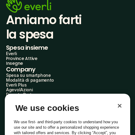
Amiamo farti
la spesa
Spesa insieme
Everli
Province Attive
Insegne
Company
Spesa su smartphone
Modalità di pagamento
Everli Plus
AgevolAzioni
Diventa Partner
Advertise with Us
Everli Shoppers
We use cookies
About Us
Scopri chi siamo
Everli News
We use first- and third-party cookies to understand how you
Domande frequenti
use our site and to offer a personalized shopping experience
Lavora con noi
with tailored offers and services. By clicking “Accept”, you