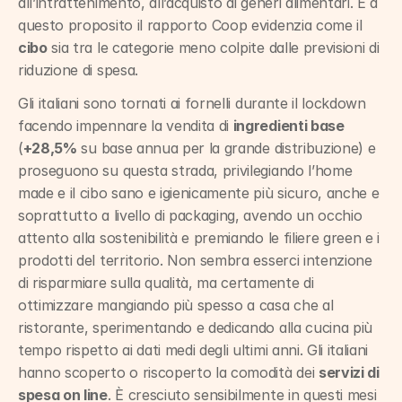
all’intrattenimento, all’acquisto di generi alimentari. E a 
questo proposito il rapporto Coop evidenzia come il 
cibo
 sia tra le categorie meno colpite dalle previsioni di 
riduzione di spesa.
Gli italiani sono tornati ai fornelli durante il lockdown 
facendo impennare la vendita di 
ingredienti base
(
+28,5%
 su base annua per la grande distribuzione) e 
proseguono su questa strada, privilegiando l’home 
made e il cibo sano e igienicamente più sicuro, anche e 
soprattutto a livello di packaging, avendo un occhio 
attento alla sostenibilità e premiando le filiere green e i 
prodotti del territorio. Non sembra esserci intenzione 
di risparmiare sulla qualità, ma certamente di 
ottimizzare mangiando più spesso a casa che al 
ristorante, sperimentando e dedicando alla cucina più 
tempo rispetto ai dati medi degli ultimi anni. Gli italiani 
hanno scoperto o riscoperto la comodità dei 
servizi di 
spesa on line
. È cresciuto sensibilmente in questi mesi 