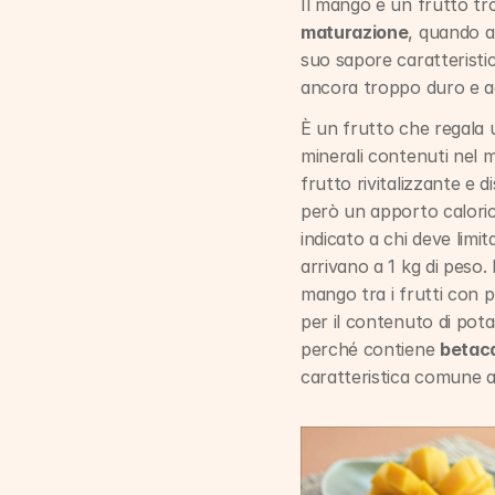
Il mango è un frutto tr
maturazione
, quando a
suo sapore caratteristic
ancora troppo duro e a
È un frutto che regala 
minerali contenuti nel m
frutto rivitalizzante e d
però un apporto caloric
indicato a chi deve limita
arrivano a 1 kg di peso. 
mango tra i frutti con p
per il contenuto di pot
perché contiene 
betac
caratteristica comune a t