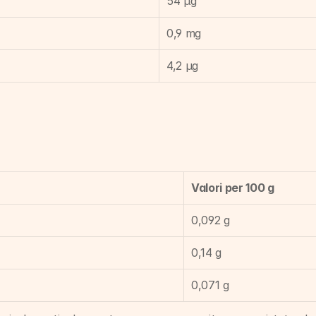
54 µg
0,9 mg
4,2 µg
Valori per 100 g
0,092 g
0,14 g
0,071 g