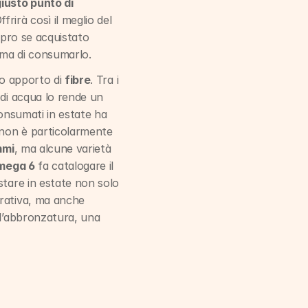
iusto punto di 
irà così il meglio del 
spro se acquistato 
ima di consumarlo.
to apporto di 
fibre
. Tra i 
di acqua lo rende un 
consumati in estate ha 
 non è particolarmente 
mmi
, ma alcune varietà 
mega 6
 fa catalogare il 
tare in estate non solo 
rativa, ma anche 
ll’abbronzatura, una 