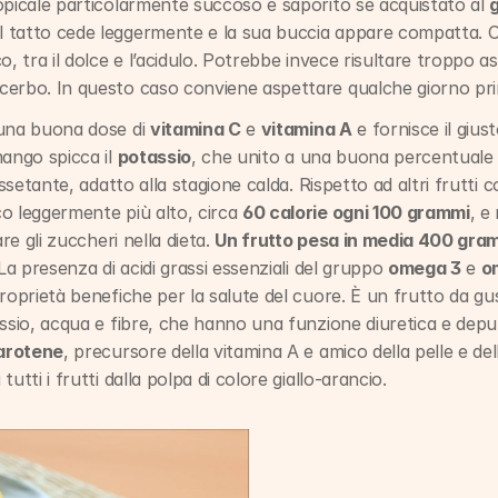
opicale particolarmente succoso e saporito se acquistato al 
g
l tatto cede leggermente e la sua buccia appare compatta. Offr
o, tra il dolce e l’acidulo. Potrebbe invece risultare troppo a
cerbo. In questo caso conviene aspettare qualche giorno pr
una buona dose di 
vitamina C
 e 
vitamina A
 e fornisce il gius
ango spicca il 
potassio
, che unito a una buona percentuale 
issetante, adatto alla stagione calda. Rispetto ad altri frutti 
o leggermente più alto, circa 
60 calorie ogni 100 grammi
, e
re gli zuccheri nella dieta. 
Un frutto pesa in media 400 gra
La presenza di acidi grassi essenziali del gruppo 
omega 3
 e 
o
roprietà benefiche per la salute del cuore. È un frutto da gus
assio, acqua e fibre, che hanno una funzione diuretica e depu
arotene
, precursore della vitamina A e amico della pelle e de
utti i frutti dalla polpa di colore giallo-arancio.