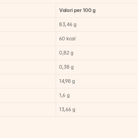
Valori per 100 g
83,46 g
60 kcal
0,82 g
0,38 g
14,98 g
1,6 g
13,66 g