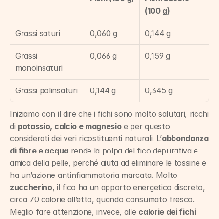
(100 g)
Grassi saturi
0,060 g
0,144 g
Grassi 
0,066 g
0,159 g
monoinsaturi
Grassi polinsaturi
0,144 g
0,345 g
Iniziamo con il dire che i fichi sono molto salutari, ricchi 
di 
potassio, calcio e magnesio
 e per questo 
considerati dei veri ricostituenti naturali. L’
abbondanza 
di fibre e acqua
 rende la polpa del fico depurativa e 
amica della pelle, perché aiuta ad eliminare le tossine e 
ha un’azione antinfiammatoria marcata. Molto 
zuccherino
, il fico ha un apporto energetico discreto, 
circa 70 calorie all’etto, quando consumato fresco. 
Meglio fare attenzione, invece, alle 
calorie dei fichi 