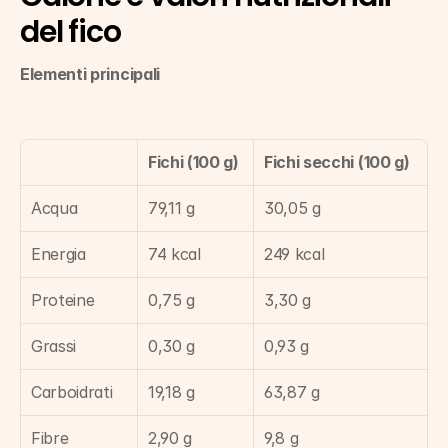
del fico
Elementi principali
Fichi (100 g)
Fichi secchi (100 g)
Acqua
79,11 g
30,05 g
Energia
74 kcal
249 kcal
Proteine
0,75 g
3,30 g
Grassi
0,30 g
0,93 g
Carboidrati
19,18 g
63,87 g
Fibre
2,90 g
9,8 g