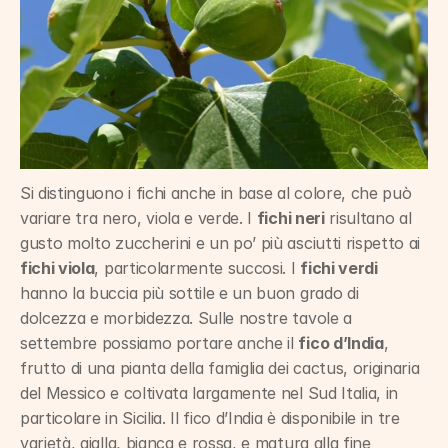
Si distinguono i fichi anche in base al colore, che può 
variare tra nero, viola e verde. I 
fichi neri
 risultano al 
gusto molto zuccherini e un po’ più asciutti rispetto ai 
fichi viola
, particolarmente succosi. I 
fichi verdi
hanno la buccia più sottile e un buon grado di 
dolcezza e morbidezza. Sulle nostre tavole a 
settembre possiamo portare anche il 
fico d’India
, 
frutto di una pianta della famiglia dei cactus, originaria 
del Messico e coltivata largamente nel Sud Italia, in 
particolare in Sicilia. Il fico d’India è disponibile in tre 
varietà, gialla, bianca e rossa, e matura alla fine 