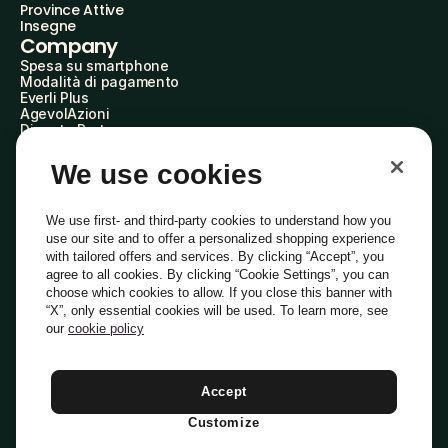
Province Attive
Insegne
Company
Spesa su smartphone
Modalità di pagamento
Everli Plus
AgevolAzioni
Diventa Partner
Advertise with Us
Everli Shoppers
We use cookies
About Us
Scopri chi siamo
Everli News
We use first- and third-party cookies to understand how you
Domande frequenti
use our site and to offer a personalized shopping experience
Lavora con noi
with tailored offers and services. By clicking “Accept”, you
Diventa Shopper
agree to all cookies. By clicking “Cookie Settings”, you can
Investitori
choose which cookies to allow. If you close this banner with
Privacy
Cookie
Preferenze Cookie
“X”, only essential cookies will be used. To learn more, see
Termini e Condizioni
Codice Etico
our
cookie policy
Indirizzo PEC: everli@pec.it - indirizzo DPO: dpo@everli.com
Copyright © 2014-2026 Everli Global Inc.
Italiano
Accept
Customize