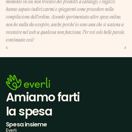
momento in cui non trovavo dei prodotti a catalogo, i ragazzi 
hanno saputo indirizzarmi e spiegarmi come procedere nella 
compilazione dell'ordine. Avendo sperimentato altre spese online, 
non ho nulla da eccepire, anche perché io sono una che si scatena a 
recensire nel web se qualcosa non funziona. Per voi solo belle parole, 
continuate così!
‹ 
 ›
Amiamo farti
la spesa
Spesa insieme
Everli