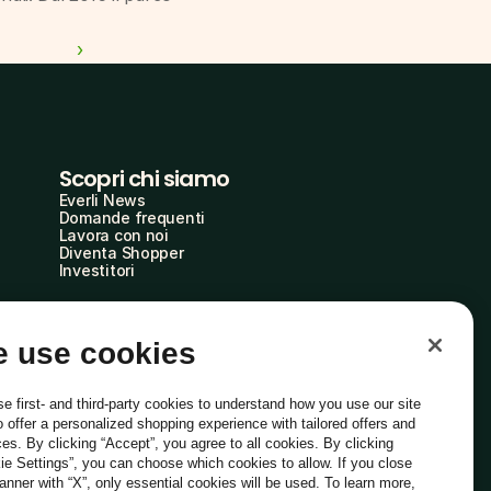
 ›
Scopri chi siamo
Everli News
Domande frequenti
Lavora con noi
Diventa Shopper
Investitori
 use cookies
e first- and third-party cookies to understand how you use our site
o offer a personalized shopping experience with tailored offers and
ces. By clicking “Accept”, you agree to all cookies. By clicking
ie Settings”, you can choose which cookies to allow. If you close
Italiano
banner with “X”, only essential cookies will be used. To learn more,