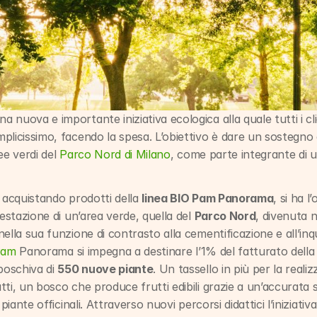
nuova e importante iniziativa ecologica alla quale tutti i clie
plicissimo, facendo la spesa. L’obiettivo è dare un sostegno
e verdi del 
Parco Nord di Milano
, come parte integrante di u
 acquistando prodotti della 
linea BIO Pam Panorama
, si ha l
estazione di un’area verde, quella del 
Parco Nord
, divenuta n
ella sua funzione di contrasto alla cementificazione e all’inqu
Pam
 Panorama si impegna a destinare l’1% del fatturato della s
boschiva di 
550 nuove piante
. Un tassello in più per la reali
ti, un bosco che produce frutti edibili grazie a un’accurata se
 piante officinali. Attraverso nuovi percorsi didattici l’iniziativ