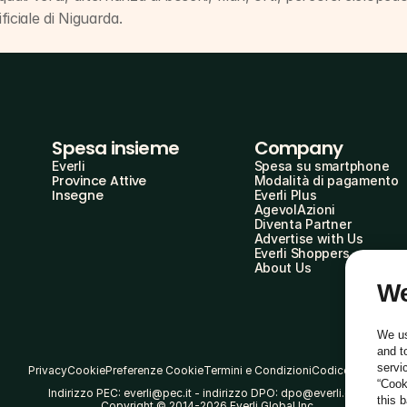
ficiale di Niguarda.
Spesa insieme
Company
Everli
Spesa su smartphone
Province Attive
Modalità di pagamento
Insegne
Everli Plus
AgevolAzioni
Diventa Partner
Advertise with Us
Everli Shoppers
About Us
We
We us
and t
servi
Privacy
Cookie
Preferenze Cookie
Termini e Condizioni
Codice Etico
“Cook
Indirizzo PEC: everli@pec.it - indirizzo DPO: dpo@everli.com
this 
Copyright © 2014-2026 Everli Global Inc.