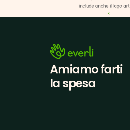
include anche il lago arti
‹ 
Amiamo farti
la spesa