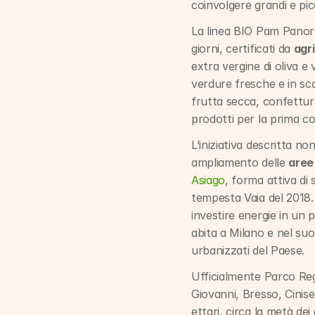
coinvolgere grandi e pic
La linea BIO Pam Panoram
giorni, certificati da 
agri
extra vergine di oliva e 
verdure fresche e in sca
frutta secca, confetture,
prodotti per la prima co
L’iniziativa descritta 
ampliamento delle 
aree
Asiago
, forma attiva di 
tempesta Vaia del 2018. 
investire energie in un p
abita a Milano e nel suo
urbanizzati del Paese.
Ufficialmente Parco Reg
Giovanni, Bresso, Cinis
ettari, circa la metà dei 