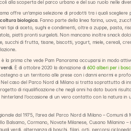
coli alla scoperta del parco urbano e del suo ruolo nelle diver
a offre un’ampia selezione di prodotti tra i quali scegliere per
coltura biologica
. Fanno parte della linea farina, uova, zucche
vari tipi di aceto, sughi e condimenti, oltre a zuppe, pasta, ris
tola, piatti pronti surgelati. Non mancano inoltre snack dolci e
 succhi di frutta, tisane, biscotti, yogurt, miele, cereali, crem
lazione.
non è la prima che vede Pam Panorama occuparsi in modo attivo
 verdi
. È di ottobre 2020 la donazione di 
600 alberi per i bosch
sostegno a un territorio alle prese con i danni enormi e profon
Nel caso del Parco Nord di Milano si tratta soprattutto di ins
rogetto di riqualificazione che negli anni ha dato buoni risultati
 hinterland l’occasione di un vero contatto con la natura in u
ionale dal 1975, l’area del Parco Nord di Milano – Comuni di 
ello Balsamo, Cormano, Novate Milanese, Cusano Milanino – s
quali verdi, alternanza di boschi, filari, orti, percorsi ciclopedo