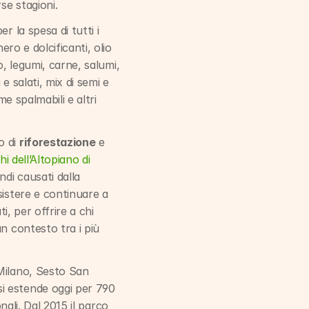
se stagioni.
 la spesa di tutti i 
ro e dolcificanti, olio 
o, legumi, carne, salumi, 
 salati, mix di semi e 
e spalmabili e altri 
 di 
riforestazione
 e 
i dell’Altopiano di 
di causati dalla 
istere e continuare a 
, per offrire a chi 
n contesto tra i più 
Milano, Sesto San 
i estende oggi per 790 
nali. Dal 2015 il parco 