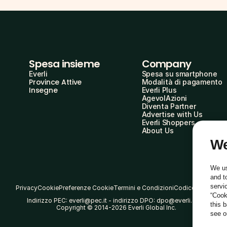
Spesa insieme
Company
Everli
Spesa su smartphone
Province Attive
Modalità di pagamento
Insegne
Everli Plus
AgevolAzioni
Diventa Partner
Advertise with Us
Everli Shoppers
About Us
We
We us
and t
servi
Privacy
Cookie
Preferenze Cookie
Termini e Condizioni
Codice Etico
“Cook
Indirizzo PEC: everli@pec.it - indirizzo DPO: dpo@everli.com
this 
Copyright © 2014-2026 Everli Global Inc.
see 