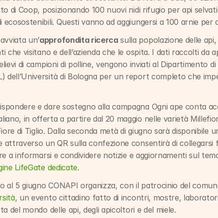
i ecosostenibili. Questi vanno ad aggiungersi a 100 arnie per a
avviata un’
approfondita ricerca
 sulla popolazione delle api,
i che visitano e dell’azienda che le ospita. I dati raccolti da api
elievi di campioni di polline, vengono inviati al Dipartimento d
 dell’Università di Bologna per un report completo che impegn
 rispondere e dare sostegno alla campagna Ogni ape conta ac
liano, in offerta a partire dal 20 maggio nelle varietà Millefiori
 Fiore di Tiglio. Dalla seconda metà di giugno sarà disponibile un
e attraverso un QR sulla confezione consentirà di collegarsi f
are a informarsi e condividere notizie e aggiornamenti sul tema.
gine LifeGate dedicate
.
io al 5 giugno CONAPI organizza, con il patrocinio del comun
rsità
, un evento cittadino fatto di incontri, mostre, laboratori
rta del mondo delle api, degli apicoltori e del miele.