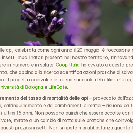
le api, celebrata come ogni anno il 20 maggio, è l’occasione pe
 insetti impollinatori presenti nel nostro territorio, rinnovand
ere in numero e in salute. 
Coop Italia
 ha avviato a questo pr
 che abbina alla ricerca scientifica azioni pratiche di salvagu
a. Il progetto coinvolge le aziende agricole della filiera Coop,
niversità di Bologna
 e 
LifeGate
.
remento del tasso di mortalità delle api
 – provocato dall’azi
idi, dall’inquinamento e dai cambiamenti climatici – risuona d
i ultimi 15 anni. Non possono quindi che essere accolte con f
private, mirate a un cambio di rotta sulle pratiche che coinvo
 questi preziosi insetti. Non si ripete mai abbastanza quanto le