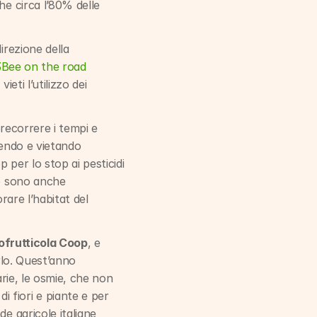
e circa l’80% delle 
rezione della 
 3Bee on the road
ti l’utilizzo dei 
recorrere i tempi e 
endo e vietando 
 per lo stop ai pesticidi 
p sono anche 
rare l’habitat del 
rtofrutticola Coop
, e 
rlo. Quest’anno 
rie, le osmie, che non 
fiori e piante e per 
e agricole italiane 