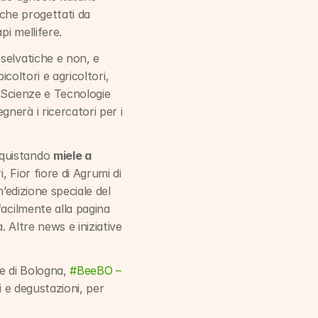
hanno già aderito all’invito di Coop, posizionando 100 nuovi nidi rifugio per api selvatiche progettati da 
pi mellifere.
 selvatiche e non, e 
coltori e agricoltori, 
i Scienze e Tecnologie 
erà i ricercatori per i 
quistando 
miele a 
, Fior fiore di Agrumi di 
’edizione speciale del 
acilmente alla pagina 
 Altre news e iniziative 
e di Bologna, 
#BeeBO – 
 e degustazioni, per 