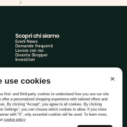
 ›
Scopri chi siamo
Everli News
Domande frequenti
Lavora con noi
Diventa Shopper
Investitori
 use cookies
e first- and third-party cookies to understand how you use our site
o offer a personalized shopping experience with tailored offers and
ces. By clicking “Accept”, you agree to all cookies. By clicking
ie Settings”, you can choose which cookies to allow. If you close
Italiano
banner with “X”, only essential cookies will be used. To learn more,
our
cookie policy