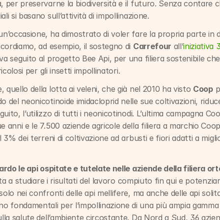
, per preservarne la biodiversità e il futuro. Senza contare ch
li si basano sull’attività di impollinazione.
un’occasione, ha dimostrato di voler fare la propria parte in di
Ricordiamo, ad esempio, il sostegno di 
Carrefour
 all’
iniziativa
a seguito al progetto Bee Api, per una filiera sostenibile che vie
icolosi per gli insetti impollinatori.
quello della lotta ai veleni, che già nel 2010 ha visto 
Coop
 p
o del neonicotinoide imidacloprid nelle sue coltivazioni, riduc
ito, l’utilizzo di tutti i neonicotinodi. L’ultima campagna Coop
e anni e le 7.500 aziende agricole della filiera a marchio Coo
 3% dei terreni di coltivazione ad arbusti e fiori adatti a miglio
iardo le api ospitate e tutelate nelle aziende della filiera o
olta a studiare i risultati del lavoro compiuto fin qui e potenzia
olo nei confronti delle api mellifere, ma anche delle api solita
 fondamentali per l’impollinazione di una più ampia gamma di 
ulla salute dell’ambiente circostante. Da Nord a Sud, 36 aziend