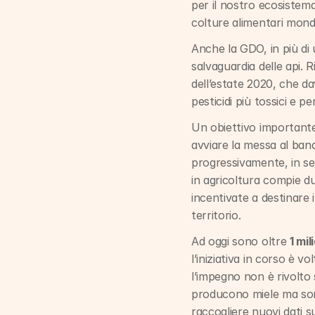
per il nostro ecosistema
colture alimentari mondia
Anche la GDO, in più di 
salvaguardia delle api. 
dell’estate 2020, che dav
pesticidi più tossici e per
Un obiettivo importante, 
avviare la messa al band
progressivamente, in segu
in agricoltura compie du
incentivate a destinare il
territorio.
Ad oggi sono oltre 
1 mil
l’iniziativa in corso è v
l’impegno non è rivolto s
producono miele ma sono
raccogliere nuovi dati s