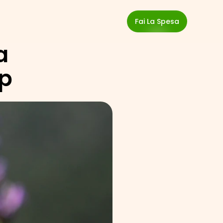
Fai La Spesa
 
p