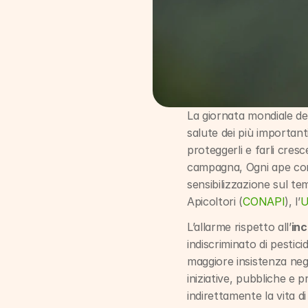
La giornata mondiale del
salute dei più importanti
proteggerli e farli cresc
campagna, Ogni ape conta,
sensibilizzazione sul tem
Apicoltori (
CONAPI
), l’
U
L’allarme rispetto all’
inc
indiscriminato di pestic
maggiore insistenza negl
iniziative, pubbliche e 
indirettamente la vita di