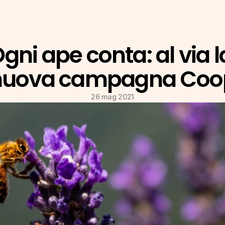
gni ape conta: al via la
nuova campagna Coo
26 mag 2021