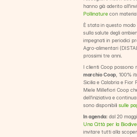
Pollinature
 con material
È stata in questo modo 
sulla salute degli ambient
impegnati in periodici pr
Agro-alimentari (DISTAL)
prossimi tre anni.
I clienti Coop possono
marchio Coop
, 100% ita
Sicilia e Calabria e Fior
Miele Millefiori Coop ch
dell’iniziativa e continu
sono disponibili 
sulle pa
In agenda:
 dal 20 magg
Una Città per la Biodive
invitare tutti alla scope