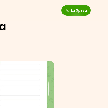
Fai La Spesa
a 
o