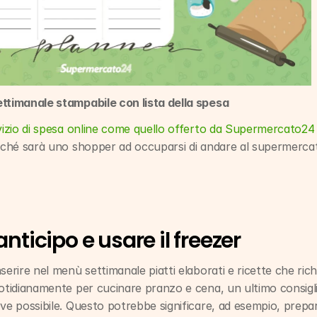
ettimanale stampabile con lista della spesa
vizio di spesa online come quello offerto da Supermercato24
erché sarà uno shopper ad occuparsi di andare al supermercat
anticipo e usare il freezer
serire nel menù settimanale piatti elaborati e ricette che ric
otidianamente per cucinare pranzo e cena, un ultimo consiglio
ove possibile. Questo potrebbe significare, ad esempio, prepar