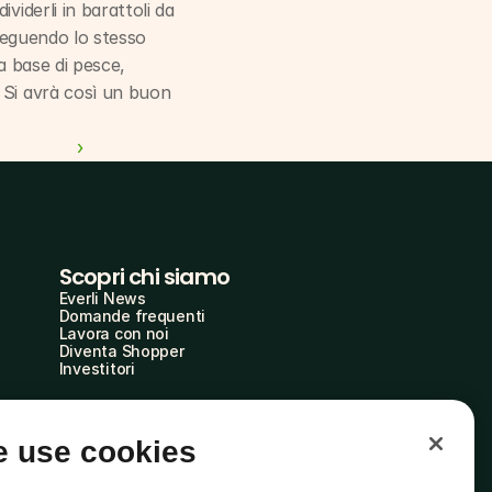
iderli in barattoli da 
 Seguendo lo stesso 
a base di pesce, 
. Si avrà così un buon 
 ›
Scopri chi siamo
Everli News
Domande frequenti
Lavora con noi
Diventa Shopper
Investitori
 use cookies