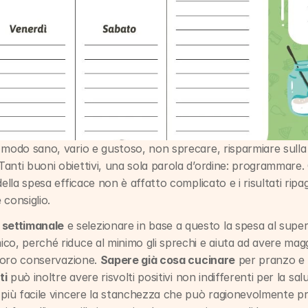
modo sano, vario e gustoso, non sprecare, risparmiare sulla s
anti buoni obiettivi, una sola parola d’ordine: programmare.
della spesa efficace non è affatto complicato e i risultati ri
consiglio.
settimanale
 e selezionare in base a questo la spesa al supe
o, perché riduce al minimo gli sprechi e aiuta ad avere maggi
 loro conservazione. 
Sapere già cosa cucinare
 per pranzo e 
ti
 può inoltre avere risvolti positivi non indifferenti per la salu
 più facile vincere la stanchezza che può ragionevolmente pr