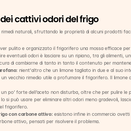
ei cattivi odori del frigo
 rimedi naturali, sfruttando le proprietà di alcuni prodotti faci
ver pulito e organizzato il frigorifero una mossa efficace per
e eventuali odori è lasciare su un ripiano, tra gli alimenti, un
cura di cambiarne di tanto in tanto il contenuto per mantenere
arofano:
 nient'altro che un limone tagliato in due e al suo inte
 un vecchio rimedio utile a profumare il frigorifero. Il limone
 un po’ forte dell’aceto non disturba, oltre che per pulire le p
 lo si può usare per eliminare altri odori meno gradevoli, lasc
el frigorifero.
rigo con carbone attivo:
 esistono infine in commercio ovetti i
arbone attivo, pensati per risolvere il problema.