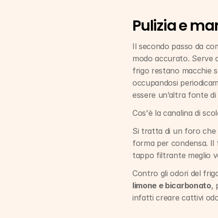
Pulizia e ma
Il secondo passo da comp
modo accurato. Serve a po
frigo restano macchie s
occupandosi periodicame
essere un’altra fonte di 
Cos'è la canalina di sco
Si tratta di un foro che
forma per condensa. Il f
tappo filtrante meglio ve
Contro gli odori del fri
limone e bicarbonato
,
infatti creare cattivi odo