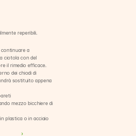
lmente reperibili.
 continuare a 
a ciotola con del 
 il rimedio efficace.
rno dei chiodi di 
 andrà sostituito appena 
areti 
iando mezzo bicchiere di 
n plastica o in acciaio 
 ›