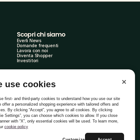
Scopri chi siamo
Everli News
Domande frequenti
Lavora con noi
Diventa Shopper
Investitori
 use cookies
e first- and third-party cookies to understand how you use our site
o offer a personalized shopping experience with tailored offers and
ces. By clicking “Accept”, you agree to all cookies. By clicking
ie Settings”, you can choose which cookies to allow. If you close
Italiano
banner with “X”, only essential cookies will be used. To learn more,
our
cookie policy
Customize
Accept