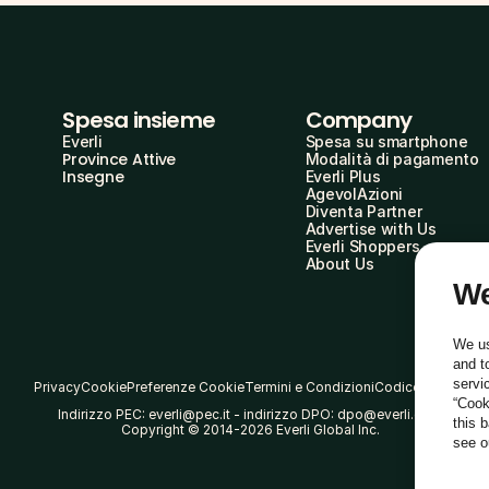
Spesa insieme
Company
Everli
Spesa su smartphone
Province Attive
Modalità di pagamento
Insegne
Everli Plus
AgevolAzioni
Diventa Partner
Advertise with Us
Everli Shoppers
About Us
We
We us
and t
servi
Privacy
Cookie
Preferenze Cookie
Termini e Condizioni
Codice Etico
“Cook
Indirizzo PEC: everli@pec.it - indirizzo DPO: dpo@everli.com
this 
Copyright © 2014-2026 Everli Global Inc.
see 