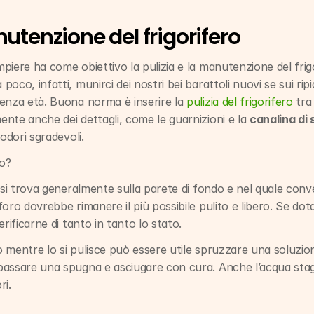
nutenzione del frigorifero
iere ha come obiettivo la pulizia e la manutenzione del frigor
co, infatti, munirci dei nostri bei barattoli nuovi se sui ripian
enza età. Buona norma è inserire la 
pulizia del frigorifero
 tra
nte anche dei dettagli, come le guarnizioni e la 
canalina di 
odori sgradevoli.
lo?
 si trova generalmente sulla parete di fondo e nel quale conve
oro dovrebbe rimanere il più possibile pulito e libero. Se dota
rificarne di tanto in tanto lo stato. 
go mentre lo si pulisce può essere utile spruzzare una soluzion
 passare una spugna e asciugare con cura. Anche l’acqua stag
ri.