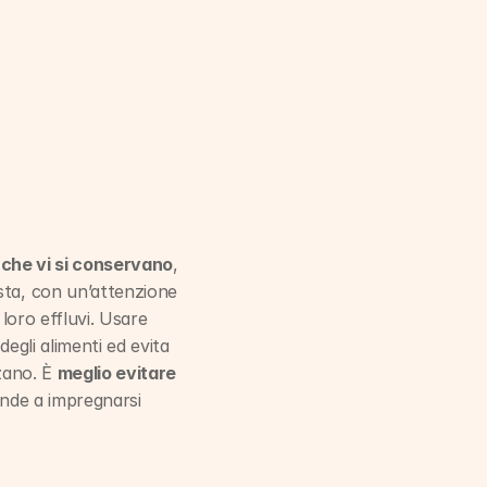
 che vi si conservano
, 
sta, con un’attenzione 
loro effluvi. Usare 
egli alimenti ed evita 
zano. È 
meglio evitare 
ende a impregnarsi 