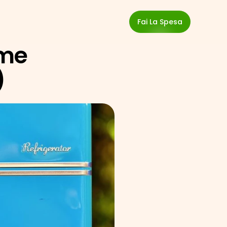
Fai La Spesa
me 
)