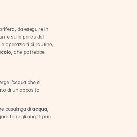
ifero, da eseguire in 
i e sulle pareti del 
 le operazioni di routine, 
scolo
, che potrebbe 
rge l’acqua che si 
to di un apposito 
e casalinga di 
acqua, 
nante negli angoli può 