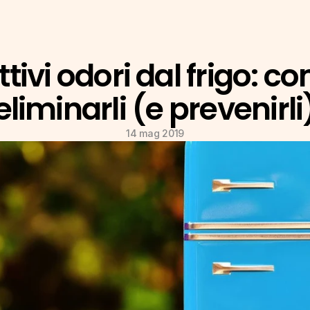
tivi odori dal frigo: co
eliminarli (e prevenirli
14 mag 2019