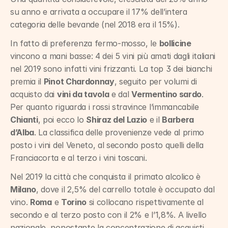
su anno e arrivata a occupare il 17% dell’intera 
categoria delle bevande (nel 2018 era il 15%).
In fatto di preferenza fermo-mosso, le 
bollicine
vincono a mani basse: 4 dei 5 vini più amati dagli italiani 
nel 2019 sono infatti vini frizzanti. La top 3 dei bianchi 
premia il 
Pinot Chardonnay
, seguito per volumi di 
acquisto dai 
vini da tavola
 e dal 
Vermentino sardo
. 
Per quanto riguarda i rossi stravince l’immancabile 
Chianti
, poi ecco lo 
Shiraz del Lazio
 e il 
Barbera 
d’Alba
. La classifica delle provenienze vede al primo 
posto i vini del Veneto, al secondo posto quelli della 
Franciacorta e al terzo i vini toscani.
Nel 2019 la città che conquista il primato alcolico è 
Milano
, dove il 2,5% del carrello totale è occupato dal 
vino. 
Roma
 e 
Torino
 si collocano rispettivamente al 
secondo e al terzo posto con il 2% e l’1,8%. A livello 
nazionale, nonostante la concentrazione di acquisti 