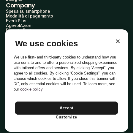
Company
Spesa su smartphone
Modalità di pagamento
Everli Plus
AgevolAzioni
Diventa Partner
Advertise with Us
Everli Shoppers
We use cookies
About Us
Scopri chi siamo
Everli News
We use first- and third-party cookies to understand how you
Domande frequenti
use our site and to offer a personalized shopping experience
Lavora con noi
with tailored offers and services. By clicking “Accept”, you
Diventa Shopper
agree to all cookies. By clicking “Cookie Settings”, you can
Investitori
choose which cookies to allow. If you close this banner with
Privacy
Cookie
Preferenze Cookie
“X”, only essential cookies will be used. To learn more, see
Termini e Condizioni
Codice Etico
our
cookie policy
Indirizzo PEC: everli@pec.it - indirizzo DPO: dpo@everli.com
Copyright © 2014-2026 Everli Global Inc.
Italiano
Accept
Customize