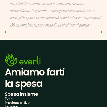
quantità di resveratrolo, una potentissima sostanza 
antiossidante. In generale, è consigliato bere vino durante i 
pasti principali e in una quantità complessiva non superiore ai 
"
150 ml complessivi, poco meno di un bicchiere al giorno.
‹ 
 ›
Amiamo farti
la spesa
Spesa insieme
Everli
Province Attive
Insegne