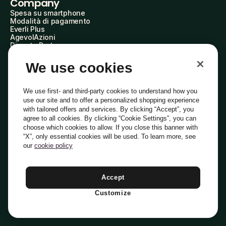
Company
Spesa su smartphone
Modalità di pagamento
Everli Plus
AgevolAzioni
Diventa Partner
Advertise with Us
Everli Shoppers
We use cookies
About Us
Scopri chi siamo
Everli News
We use first- and third-party cookies to understand how you
Domande frequenti
use our site and to offer a personalized shopping experience
Lavora con noi
with tailored offers and services. By clicking “Accept”, you
Diventa Shopper
agree to all cookies. By clicking “Cookie Settings”, you can
Investitori
choose which cookies to allow. If you close this banner with
Privacy
Cookie
Preferenze Cookie
Termini e Condizioni
Codice Etico
“X”, only essential cookies will be used. To learn more, see
our
cookie policy
Indirizzo PEC: everli@pec.it - indirizzo DPO: dpo@everli.com
Copyright © 2014-2026 Everli Global Inc.
Italiano
Accept
Customize