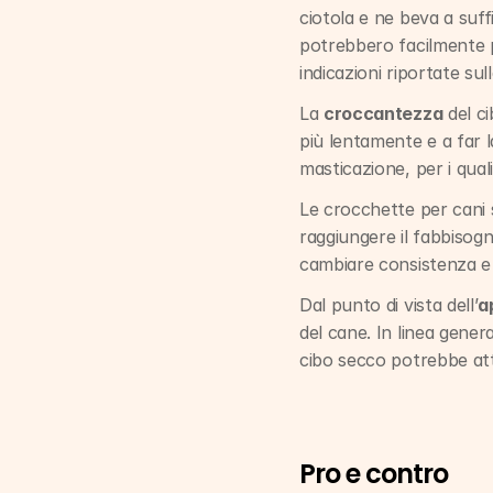
ciotola e ne beva a suff
potrebbero facilmente p
indicazioni riportate sul
La 
croccantezza
 del c
più lentamente e a far l
masticazione, per i qua
Le crocchette per cani
raggiungere il fabbisogn
cambiare consistenza e 
Dal punto di vista dell’
a
del cane. In linea genera
cibo secco potrebbe att
Pro e contro