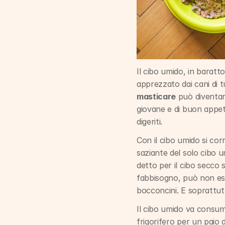
Il cibo umido, in baratt
apprezzato dai cani di t
masticare
 può diventar
giovane e di buon appet
digeriti.
Con il cibo umido si corr
saziante del solo cibo u
detto per il cibo secco s
fabbisogno, può non esse
bocconcini. E soprattutt
Il cibo umido va consuma
frigorifero per un paio d