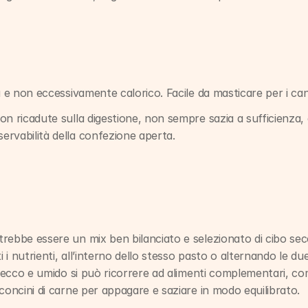
a e non eccessivamente calorico. Facile da masticare per i cani
on ricadute sulla digestione, non sempre sazia a sufficienza
rvabilità della confezione aperta.
rebbe essere un mix ben bilanciato e selezionato di cibo secco
i i nutrienti, all’interno dello stesso pasto o alternando le du
 secco e umido si può ricorrere ad alimenti complementari, come 
concini di carne per appagare e saziare in modo equilibrato.