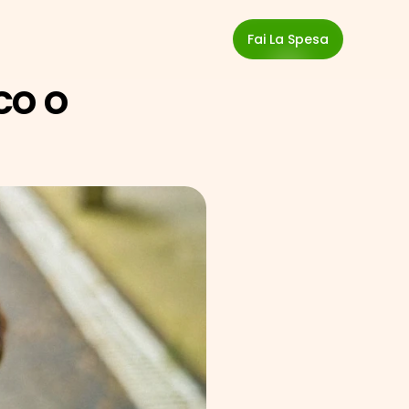
Fai La Spesa
o o 