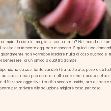
riempire la ciotola, meglio secco o umido? Nel mondo del pet 
à di scelta certamente oggi non mancano. È quindi una domanda
giustamente non vorrebbe lasciare nulla al caso quando si tra
del benessere, di un amico a quattro zampe.
ipendono da così tante variabili (tra tutte età, peso e abitudini
 bocconcini non può essere risolto con una risposta netta e v
ò differenze oggettive tra cibo secco e umido, pro e contro s
ionare per arrivare alla soluzione migliore caso per caso.