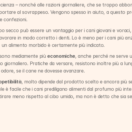
icienza – nonché alle razioni giornaliere, che se troppo abbon
ortare al sovrappeso. Vengono spesso in aiuto, a questo pro
le confezioni.
ibo secco può essere un vantaggio per i cani giovani e voraci, 
avorare in modo corretto i denti. Lo è meno per i cani più anz
li un alimento morbido è certamente più indicato.
 sono mediamente più 
economiche
, anche perché ne serve u
o giornaliero. Pratiche da versare, resistono inoltre più a lun
odore, se il cane ne dovesse avanzare.
ppetibilità
, molto dipende dal prodotto scelto e ancora più s
le è facile che i cani prediligano alimenti dal profumo più inten
irare meno rispetto al cibo umido, ma non è detto che sia s