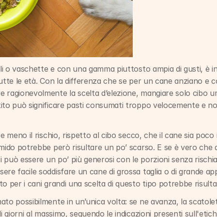
oli o vaschette e con una gamma piuttosto ampia di gusti, è i
utte le età. Con la differenza che se per un cane anziano e c
e ragionevolmente la scelta d’elezione, mangiare solo cibo u
ito può significare pasti consumati troppo velocemente e n
e meno il rischio, rispetto al cibo secco, che il cane sia poco i
mido potrebbe però risultare un po’ scarso. E se è vero che a
i può essere un po’ più generosi con le porzioni senza rischiar
re facile soddisfare un cane di grossa taglia o di grande app
o per i cani grandi una scelta di questo tipo potrebbe risulta
to possibilmente in un’unica volta: se ne avanza, la scatolet
i giorni al massimo, seguendo le indicazioni presenti sull'etich