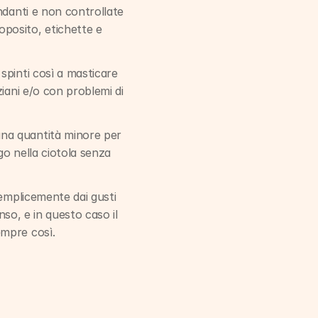
danti e non controllate 
posito, etichette e 
spinti così a masticare 
iani e/o con problemi di 
na quantità minore per 
go nella ciotola senza 
emplicemente dai gusti 
so, e in questo caso il 
empre così.