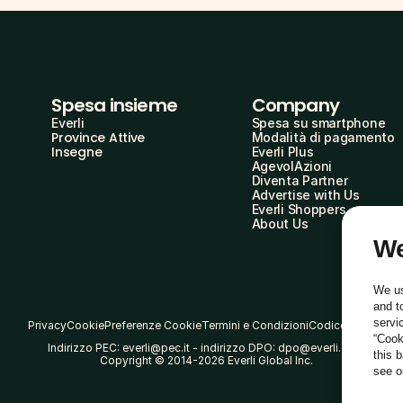
Spesa insieme
Company
Everli
Spesa su smartphone
Province Attive
Modalità di pagamento
Insegne
Everli Plus
AgevolAzioni
Diventa Partner
Advertise with Us
Everli Shoppers
About Us
We
We us
and t
servi
Privacy
Cookie
Preferenze Cookie
Termini e Condizioni
Codice Etico
“Cook
Indirizzo PEC: everli@pec.it - indirizzo DPO: dpo@everli.com
this 
Copyright © 2014-2026 Everli Global Inc.
see 