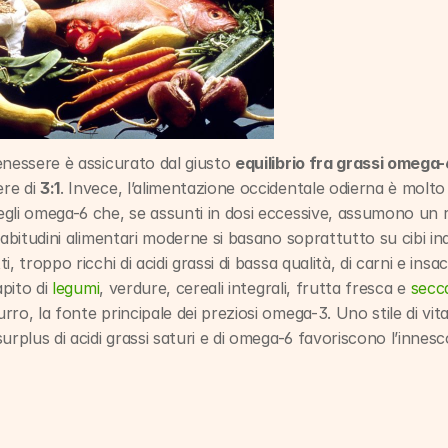
enessere è assicurato dal giusto 
equilibrio fra grassi omega
re di 
3:1
. Invece, l’alimentazione occidentale odierna è molto 
gli omega-6 che, se assunti in dosi eccessive, assumono un 
abitudini alimentari moderne si basano soprattutto su cibi indu
 troppo ricchi di acidi grassi di bassa qualità, di carni e insacca
pito di 
legumi
, verdure, cereali integrali, frutta fresca e 
secc
ro, la fonte principale dei preziosi omega-3. Uno stile di vita
urplus di acidi grassi saturi e di omega-6 favoriscono l’innesc