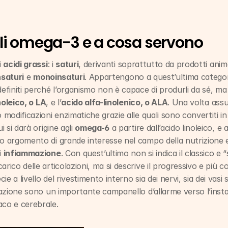
li omega-3 e a cosa servono
 
acidi grassi
: i 
saturi
, derivanti soprattutto da prodotti animal
nsaturi
 e 
monoinsaturi
. Appartengono a quest’ultima categori
definiti perché l’organismo non è capace di produrli da sé, ma 
noleico, o LA
, e l’
acido alfa-linolenico, o ALA
. Una volta assun
 modificazioni enzimatiche grazie alle quali sono convertiti in al
i si darà origine agli 
omega-6
 a partire dall’acido linoleico, e a
no argomento di grande interesse nel campo della nutrizione e
 
infiammazione
. Con quest’ultimo non si indica il classico e 
rico delle articolazioni, ma si descrive il progressivo e più co
e a livello del rivestimento interno sia dei nervi, sia dei vasi 
mmazione sono un importante campanello d’allarme verso l’instau
aco e cerebrale.