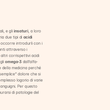
i, e gli 
insaturi
, a loro 
a due tipi di 
acidi 
occorre introdurli con i 
ti attraverso i 
tri corrispettivi acidi 
gli 
omega-3
 dall’alfa-
 della medicina perché 
“semplice” dolore che si 
mplesso logorio di varie 
sanguigni. Per questo 
rarsi di patologie del 