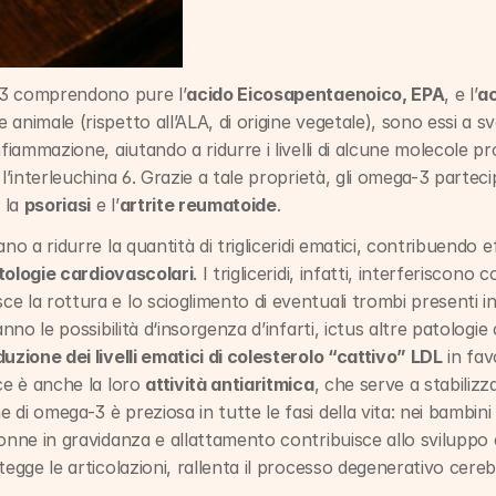
a-3 comprendono pure l’
acido Eicosapentaenoico, EPA
, e l’
ac
 animale (rispetto all’ALA, di origine vegetale), sono essi a sv
nfiammazione, aiutando a ridurre i livelli di alcune molecole p
 l’interleuchina 6. Grazie a tale proprietà, gli omega-3 partec
 la 
psoriasi
 e l’
artrite reumatoide
.
no a ridurre la quantità di trigliceridi ematici, contribuendo 
tologie cardiovascolari
. I trigliceridi, infatti, interferiscono co
 la rottura e lo scioglimento di eventuali trombi presenti in 
anno le possibilità d‘insorgenza d’infarti, ictus altre patologie
duzione dei livelli ematici di colesterolo “cattivo” LDL
 in fav
ce è anche la loro 
attività antiaritmica
, che serve a stabilizza
di omega-3 è preziosa in tutte le fasi della vita: nei bambini 
onne in gravidanza e allattamento contribuisce allo sviluppo e 
tegge le articolazioni, rallenta il processo degenerativo cereb