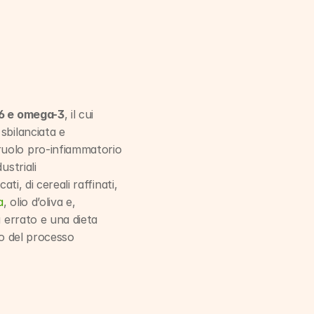
-6 e omega-3
, il cui 
sbilanciata e 
ruolo pro-infiammatorio 
striali 
ti, di cereali raffinati, 
a
, olio d’oliva e, 
 errato e una dieta 
o del processo 