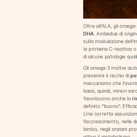
Oltre all’ALA, gli omeg
DHA
. Ambedue di origine
sulla modulazione dell’i
la proteina C-reattiva o
di alcune patologie quali
Gli omega-3 inoltre aiuta
prevenire il rischio di 
pa
meccanismo che favorisce
bassi, quindi, minori sar
favoriscono anche la 
ri
definito “buono”. Effica
Una corretta assunzione 
l’accrescimento, nelle d
bimbo, negli anziani pro
attivo il metabolismo.