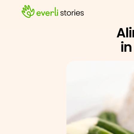
Al
in