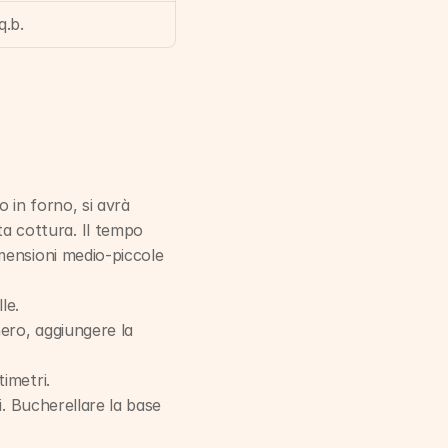
q.b.
in forno, si avrà 
a cottura. Il tempo 
mensioni medio-piccole 
le.
ero, aggiungere la 
timetri.
i. Bucherellare la base 