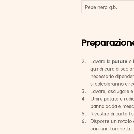
Pepe nero q.b.
Preparazion
Lavare le 
patate
 e 
quindi cura di scol
necessario dipenderà
si calcoleranno circa
Lavare, asciugare e 
Unire patate e radic
panna acida e mesc
Rivestire di carta f
Disporre un rotolo d
con una forchetta.