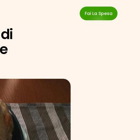
Fai La Spesa
di 
e 