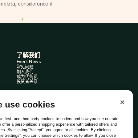
mpleta, considerando il 
 ›
了解我们
Everli News
常见问题
加入我们
成为代购员
投资者关系
 use cookies
e first- and third-party cookies to understand how you use our site
o offer a personalized shopping experience with tailored offers and
ces. By clicking “Accept”, you agree to all cookies. By clicking
ie Settings”, you can choose which cookies to allow. If you close