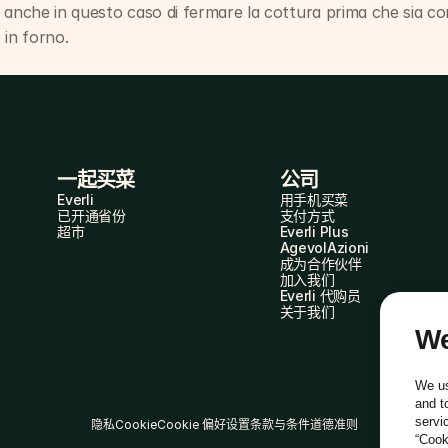
ia anche in questo caso di fermare la cottura prima che sia co
 in forno.
一起买菜
公司
Everli
用手机买菜
已开通省份
支付方式
超市
Everli Plus
AgevolAzioni
成为合作伙伴
加入我们
Everli 代购员
关于我们
We
We us
and t
servi
隐私
Cookie
Cookie 偏好设置
条款与条件
道德准则
“Cook