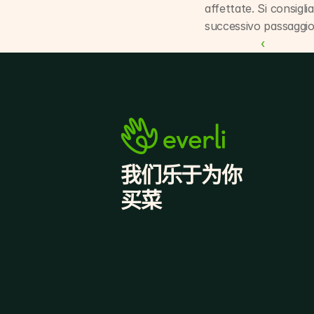
affettate. Si consigl
successivo passaggio
‹ 
我们乐于为你
买菜