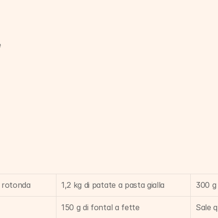
e
e rotonda
1,2 kg di patate a pasta gialla
300 g 
150 g di fontal a fette
Sale q