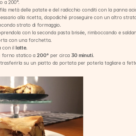
no a 200°.
fila metà delle patate e del radicchio conditi con la panna acida
essario alla ricetta, dopodiché proseguire con un altro strato 
econdo strato di formaggio.
oprendola con la seconda pasta brisée, rimboccando e saldand
torta con una forchetta.
 con il 
latte
.
 forno statico a 
200°
 per circa 
30 minuti
.
trasferirla su un piatto da portata per poterla tagliare a fet