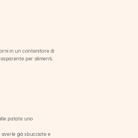
orni in un contenitore di 
asparente per alimenti. 
Per dare un sapore più deciso all’insieme, oltre al radicchio, o al suo posto, unire alle patate uno 
 averle già sbucciate e 