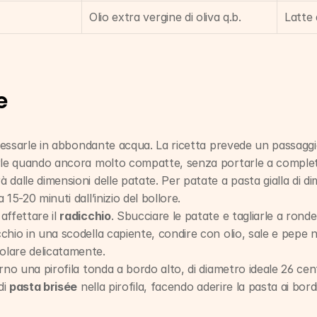
Olio extra vergine di oliva q.b.
Latte 
e
lessarle in abbondante acqua. La ricetta prevede un passaggio 
arle quando ancora molto compatte, senza portarle a complet
 dalle dimensioni delle patate. Per patate a pasta gialla di di
 15-20 minuti dall’inizio del bollore.
affettare il 
radicchio
. Sbucciare le patate e tagliarle a rondel
chio in una scodella capiente, condire con olio, sale e pepe n
olare delicatamente.
orno una pirofila tonda a bordo alto, di diametro ideale 26 cen
i 
pasta brisée
 nella pirofila, facendo aderire la pasta ai bord