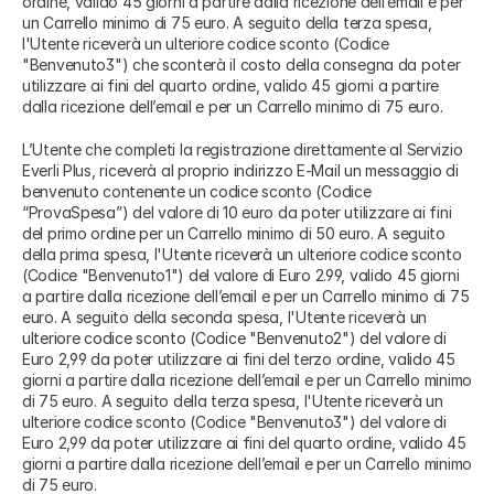
ordine, valido 45 giorni a partire dalla ricezione dell’email e per
un Carrello minimo di 75 euro. A seguito della terza spesa,
l'Utente riceverà un ulteriore codice sconto (Codice
"Benvenuto3") che sconterà il costo della consegna da poter
utilizzare ai fini del quarto ordine, valido 45 giorni a partire
dalla ricezione dell’email e per un Carrello minimo di 75 euro.
L’Utente che completi la registrazione direttamente al Servizio
Everli Plus, riceverà al proprio indirizzo E-Mail un messaggio di
benvenuto contenente un codice sconto (Codice
“ProvaSpesa”) del valore di 10 euro da poter utilizzare ai fini
del primo ordine per un Carrello minimo di 50 euro. A seguito
della prima spesa, l'Utente riceverà un ulteriore codice sconto
(Codice "Benvenuto1") del valore di Euro 2.99, valido 45 giorni
a partire dalla ricezione dell’email e per un Carrello minimo di 75
euro. A seguito della seconda spesa, l'Utente riceverà un
ulteriore codice sconto (Codice "Benvenuto2") del valore di
Euro 2,99 da poter utilizzare ai fini del terzo ordine, valido 45
giorni a partire dalla ricezione dell’email e per un Carrello minimo
di 75 euro. A seguito della terza spesa, l'Utente riceverà un
ulteriore codice sconto (Codice "Benvenuto3") del valore di
Euro 2,99 da poter utilizzare ai fini del quarto ordine, valido 45
giorni a partire dalla ricezione dell’email e per un Carrello minimo
di 75 euro.