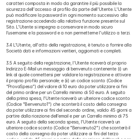
caratteri composta in modo da garantire il più possibile la
sicurezza dell'accesso al profilo da parte dell'Utente. L'Utente
può modificare la password in ogni momento successivo alla
registrazione accedendo alla relativa funzione presente sul
Sito. L'Utente si impegna a conservare in modo sicuro
l’username e la password e a non permetterne l'utilizzo a terzi.
3.4 L'Utente, all'atto della registrazione, è tenuto a fornire alla
Società dati e informazioni veritieri, aggiornati e completi.
3.5 A seguito della registrazione, l'Utente riceverà al proprio
Indirizzo E-Mail un messaggio di benvenuto contenente (i) un
link al quale connettersi per validare la registrazione e attivare
il proprio profilo personale; e (ii) un codice sconto (Codice
“ProvaSpesa”) del valore di 10 euro da poter utilizzare ai fini
del primo ordine per un Carrello minimo di 50 euro. A seguito
della prima spesa, l'Utente riceverà un ulteriore codice sconto
(Codice "Benvenuto1") che sconterà il costo della consegna
da poter utilizzare ai fini del secondo ordine, valido 45 giorni a
partire dalla ricezione dell’email e per un Carrello minimo di 75
euro. A seguito della seconda spesa, l'Utente riceverà un
ulteriore codice sconto (Codice "Benvenuto2") che sconterà il
costo della consegna da poter utilizzare ai fini del terzo