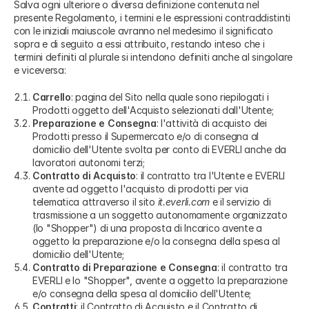
Salva ogni ulteriore o diversa definizione contenuta nel
presente Regolamento, i termini e le espressioni contraddistinti
con le iniziali maiuscole avranno nel medesimo il significato
sopra e di seguito a essi attribuito, restando inteso che i
termini definiti al plurale si intendono definiti anche al singolare
e viceversa:
Carrello
: pagina del Sito nella quale sono riepilogati i
Prodotti oggetto dell'Acquisto selezionati dall'Utente;
Preparazione e Consegna
: l'attività di acquisto dei
Prodotti presso il Supermercato e/o di consegna al
domicilio dell'Utente svolta per conto di EVERLI anche da
lavoratori autonomi terzi;
Contratto di Acquisto
: il contratto tra l'Utente e EVERLI
avente ad oggetto l'acquisto di prodotti per via
telematica attraverso il sito
it.everli.com
e il servizio di
trasmissione a un soggetto autonomamente organizzato
(lo "Shopper") di una proposta di Incarico avente a
oggetto la preparazione e/o la consegna della spesa al
domicilio dell'Utente;
Contratto di Preparazione e Consegna
: il contratto tra
EVERLI e lo "Shopper", avente a oggetto la preparazione
e/o consegna della spesa al domicilio dell'Utente;
Contratti
: il Contratto di Acquisto e il Contratto di