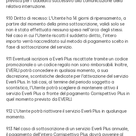
prevista per l'addebito successivo alla comunicazione della
relativa interruzione.
9.10 Diritto di recesso: L'Utente ha 14 giorni di ripensamento, a
partire dal momento della prima sottoscrizione, validi solo se
non è stata effettuata nessuna spesa nell'arco degli stessi.
Nel caso in cui l'Utente riscatti il suddetto diritto, l'intero
importo verrà riaccreditato sul metodo di pagamento scelto in
fase di sottoscrizione del servizio.
9.11 Eventuali iscrizioni a Everli Plus riscattate tramite un codice
promozionale o un codice regalo non sono rimborsabili. Inoltre,
EVERLI potrà concedere in qualsiasi momento, a sua
discrezione, scontistiche dedicate per l’attivazione del servizio
Everli Plus. In tali casi, al termine del periodo soggetto a
scontistica, l’Utente potrà scegliere di mantenere attivo il
servizio Everli Plus a fronte del pagamento Corrispettivo Plus in
quel momento previsto da EVERLI.
9.12 L'Utente potrà riattivare il servizio Everli Plus in qualunque
momento.
9.13 Nel caso di sottoscrizione di un servizio Everli Plus annuale,
il pagamento dell'intero Corrispettivo Plus dovrà avvenire al