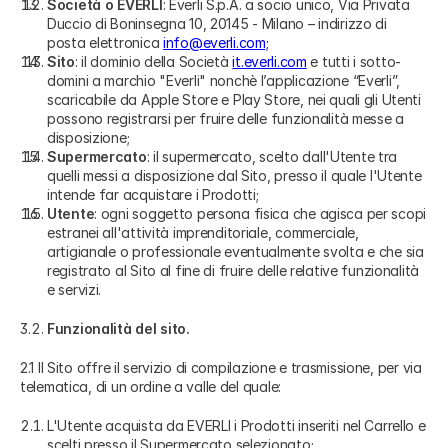
Società o EVERLI
: Everli S.p.A. a socio unico, Via Privata
Duccio di Boninsegna 10, 20145 - Milano – indirizzo di
posta elettronica
info@everli.com;
Sito
: il dominio della Società
it.everli.com
e tutti i sotto-
domini a marchio "Everli" nonchè l’applicazione “Everli”,
scaricabile da Apple Store e Play Store, nei quali gli Utenti
possono registrarsi per fruire delle funzionalità messe a
disposizione;
Supermercato
: il supermercato, scelto dall'Utente tra
quelli messi a disposizione dal Sito, presso il quale l'Utente
intende far acquistare i Prodotti;
Utente
: ogni soggetto persona fisica che agisca per scopi
estranei all'attività imprenditoriale, commerciale,
artigianale o professionale eventualmente svolta e che sia
registrato al Sito al fine di fruire delle relative funzionalità
e servizi.
Funzionalità del sito.
2.1 Il Sito offre il servizio di compilazione e trasmissione, per via
telematica, di un ordine a valle del quale:
L'Utente acquista da EVERLI i Prodotti inseriti nel Carrello e
scelti presso il Supermercato selezionato;