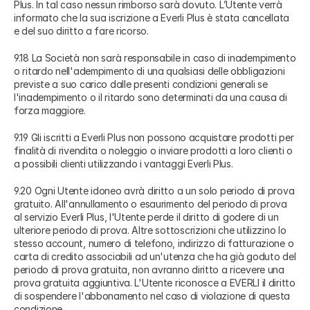
Plus. In tal caso nessun rimborso sarà dovuto. L’Utente verrà
informato che la sua iscrizione a Everli Plus è stata cancellata
e del suo diritto a fare ricorso.
9.18 La Società non sarà responsabile in caso di inadempimento
o ritardo nell'adempimento di una qualsiasi delle obbligazioni
previste a suo carico dalle presenti condizioni generali se
l'inadempimento o il ritardo sono determinati da una causa di
forza maggiore.
9.19 Gli iscritti a Everli Plus non possono acquistare prodotti per
finalità di rivendita o noleggio o inviare prodotti a loro clienti o
a possibili clienti utilizzando i vantaggi Everli Plus.
9.20 Ogni Utente idoneo avrà diritto a un solo periodo di prova
gratuito. All'annullamento o esaurimento del periodo di prova
al servizio Everli Plus, l'Utente perde il diritto di godere di un
ulteriore periodo di prova. Altre sottoscrizioni che utilizzino lo
stesso account, numero di telefono, indirizzo di fatturazione o
carta di credito associabili ad un'utenza che ha già goduto del
periodo di prova gratuita, non avranno diritto a ricevere una
prova gratuita aggiuntiva. L'Utente riconosce a EVERLI il diritto
di sospendere l'abbonamento nel caso di violazione di questa
condizione.