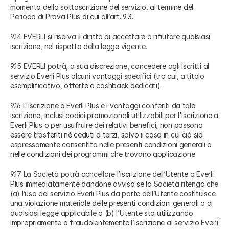
momento della sottoscrizione del servizio, al termine del
Periodo di Prova Plus di cui all’art. 9.3.
9.14 EVERLI si riserva il diritto di accettare o rifiutare qualsiasi
iscrizione, nel rispetto della legge vigente.
9.15 EVERLI potrà, a sua discrezione, concedere agli iscritti al
servizio Everli Plus alcuni vantaggi specifici (tra cui, a titolo
esemplificativo, offerte o cashback dedicati).
9.16 L'iscrizione a Everli Plus e i vantaggi conferiti da tale
iscrizione, inclusi codici promozionali utilizzabili per l'iscrizione a
Everli Plus o per usufruire dei relativi benefici, non possono
essere trasferiti né ceduti a terzi, salvo il caso in cui ciò sia
espressamente consentito nelle presenti condizioni generali o
nelle condizioni dei programmi che trovano applicazione.
9.17 La Società potrà cancellare l’iscrizione dell’Utente a Everli
Plus immediatamente dandone avviso se la Società ritenga che
(a) l’uso del servizio Everli Plus da parte dell’Utente costituisce
una violazione materiale delle presenti condizioni generali o di
qualsiasi legge applicabile o (b) l’Utente sta utilizzando
impropriamente o fraudolentemente l’iscrizione al servizio Everli