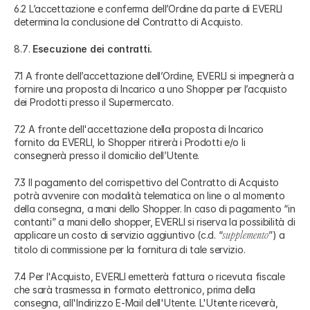
6.2 L’accettazione e conferma dell’Ordine da parte di EVERLI
determina la conclusione del Contratto di Acquisto.
Esecuzione dei contratti.
7.1 A fronte dell’accettazione dell’Ordine, EVERLI si impegnerà a
fornire una proposta di Incarico a uno Shopper per l’acquisto
dei Prodotti presso il Supermercato.
7.2 A fronte dell'accettazione della proposta di Incarico
fornito da EVERLI, lo Shopper ritirerà i Prodotti e/o li
consegnerà presso il domicilio dell’Utente.
7.3 Il pagamento del corrispettivo del Contratto di Acquisto
potrà avvenire con modalità telematica on line o al momento
della consegna, a mani dello Shopper. In caso di pagamento “in
contanti” a mani dello shopper, EVERLI si riserva la possibilità di
applicare un costo di servizio aggiuntivo (c.d. “
”) a
supplemento
titolo di commissione per la fornitura di tale servizio.
7.4 Per l'Acquisto, EVERLI emetterà fattura o ricevuta fiscale
che sarà trasmessa in formato elettronico, prima della
consegna, all'Indirizzo E-Mail dell'Utente. L'Utente riceverà,