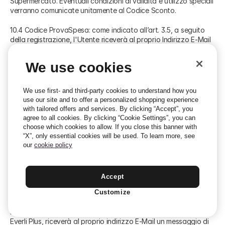
Supermercato. Eventuali condizioni di validità e utilizzo speciali
verranno comunicate unitamente al Codice Sconto.
10.4 Codice ProvaSpesa: come indicato all’art. 3.5, a seguito
della registrazione, l'Utente riceverà al proprio Indirizzo E-Mail
un messaggio di benvenuto contenente un codice sconto del
valore di 10 euro da poter utilizzare ai fini del primo ordine per
We use cookies
un ordine minimo di 50 euro. A seguito della prima
spesa,l'Utente riceverà un ulteriore codice sconto (Codice
"Benvenuto1") che sconterà il costo della consegna da poter
We use first- and third-party cookies to understand how you
utilizzare ai fini del secondo ordine, valido 45 giorni a partire
use our site and to offer a personalized shopping experience
dalla ricezione dell’email e per un ordine minimo di 75 euro. A
with tailored offers and services. By clicking “Accept”, you
seguito della seconda spesa, l'Utente riceverà un ulteriore
agree to all cookies. By clicking “Cookie Settings”, you can
codice sconto (Codice "Benvenuto2") che sconterà il costo
choose which cookies to allow. If you close this banner with
della consegna da poter utilizzare ai fini del terzo ordine,
“X”, only essential cookies will be used. To learn more, see
valido 45 giorni a partire dalla ricezione dell’email e per un
our
cookie policy
ordine minimo di 75 euro. A seguito della terza spesa, l'Utente
riceverà un ulteriore codice sconto (Codice "Benvenuto3") che
sconterà il costo della consegna da poter utilizzare ai fini del
Accept
quarto ordine, valido 45 giorni a partire dalla ricezione
dell’email e per un ordine minimo di 75 euro.
Customize
L’Utente che completi la registrazione direttamente al Servizio
Everli Plus, riceverà al proprio indirizzo E-Mail un messaggio di