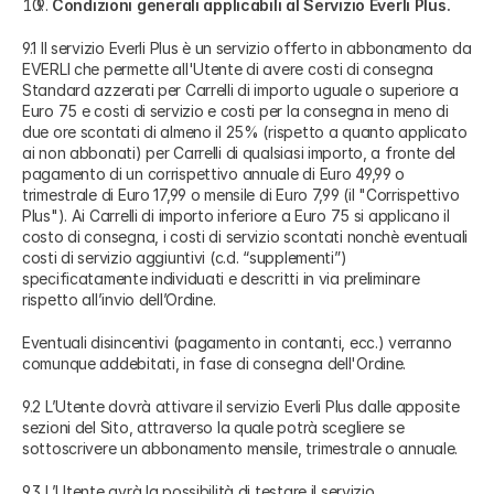
Condizioni generali applicabili al Servizio Everli Plus.
9.1 Il servizio Everli Plus è un servizio offerto in abbonamento da
EVERLI che permette all'Utente di avere costi di consegna
Standard azzerati per Carrelli di importo uguale o superiore a
Euro 75 e costi di servizio e costi per la consegna in meno di
due ore scontati di almeno il 25% (rispetto a quanto applicato
ai non abbonati) per Carrelli di qualsiasi importo, a fronte del
pagamento di un corrispettivo annuale di Euro 49,99 o
trimestrale di Euro 17,99 o mensile di Euro 7,99 (il "Corrispettivo
Plus"). Ai Carrelli di importo inferiore a Euro 75 si applicano il
costo di consegna, i costi di servizio scontati nonchè eventuali
costi di servizio aggiuntivi (c.d. “supplementi”)
specificatamente individuati e descritti in via preliminare
rispetto all’invio dell’Ordine.
Eventuali disincentivi (pagamento in contanti, ecc.) verranno
comunque addebitati, in fase di consegna dell'Ordine.
9.2 L’Utente dovrà attivare il servizio Everli Plus dalle apposite
sezioni del Sito, attraverso la quale potrà scegliere se
sottoscrivere un abbonamento mensile, trimestrale o annuale.
9.3 L’Utente avrà la possibilità di testare il servizio