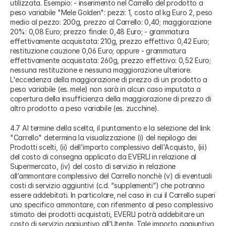
utilizzata. Esempio: - inserimento nel Carrello del prodotto a
peso variabile "Mele Golden": pezzi: 1, costo al kg Euro 2, peso
medio al pezzo: 200g, prezzo al Carrello: 0,40; maggiorazione
20%: 0,08 Euro; prezzo finale: 0,48 Euro; - grammatura
effettivamente acquistata: 210g, prezzo effettivo: 0,42 Euro;
restituzione cauzione 0,06 Euro; oppure - grammatura
effettivamente acquistata: 260g, prezzo effettivo: 0,52 Euro;
nessuna restituzione e nessuna maggiorazione ulteriore.
L'eccedenza della maggiorazione di prezzo di un prodotto a
peso variabile (es. mele) non sarà in alcun caso imputata a
copertura della insufficienza della maggiorazione di prezzo di
altro prodotto a peso variabile (es. zucchine).
4.7 Al termine della scelta, il puntamento e la selezione del link
"Carrello" determina la visualizzazione (i) del riepilogo dei
Prodotti scelti, (ii) dell'importo complessivo dell'Acquisto, (iii)
del costo di consegna applicato da EVERLI in relazione al
Supermercato, (iv) del costo di servizio in relazione
all’ammontare complessivo del Carrello nonchè (v) di eventuali
costi di servizio aggiuntivi (c.d. “supplementi”) che potranno
essere addebitati. In particolare, nel caso in cui il Carrello superi
uno specifico ammontare, con riferimento al peso complessivo
stimato dei prodotti acquistati, EVERLI potrà addebitare un
costo di servizio aggiuntivo all’Utente. Tale importo aggiuntivo