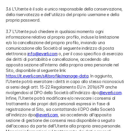
3.6 L'Utente è il solo e unico responsabile della conservazione,
della riservatezza e dell'utilizzo del proprio username e della
propria password.
3.7 L'Utente può chiedere in qualsiasi momento ogni
informazione relativa al proprio profilo, incluse la limitazione
e/o la cancellazione del proprio profilo, inviando una
comunicazione alla Società al seguente indirizzo di posta
elettronica
info@everli.com
o, per il caso specifico di esercizio
dei diritti di portabilità e cancellazione, accedendo alla
apposita sezione all’interno della propria area personale nel
Sito, disponibile al seguente link:
https://it.everli.com/s#/profile/manage-data
. In aggiunta,
l’Utente potrà esercitare i diritti in capo allo stesso riconosciuti
ai sensi degli artt. 15-22 Regolamento EU n. 2016/679 anche
rivolgendosi al DPO della Società all’indirizzo dpo
@everli.com
.
Infine, l’Utente potrà modificare e/o revocare i consensi al
trattamento dei propri dati personali espressi in fase di
registrazione al Sito, sia contattando il DPO della Società
all’indirizzo dpo
@everli.com
, sia accedendo all’apposita
sezione di gestione dei consensi resa disponibile a seguito
dell’accesso da parte dell’Utente alla propria area personale.