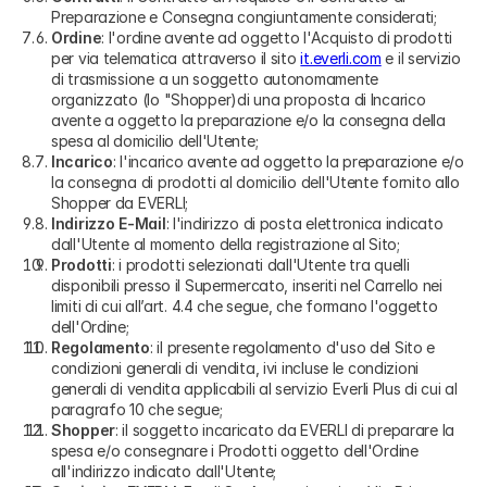
Preparazione e Consegna congiuntamente considerati;
Ordine
: l'ordine avente ad oggetto l'Acquisto di prodotti
per via telematica attraverso il sito
it.everli.com
e il servizio
di trasmissione a un soggetto autonomamente
organizzato (lo "Shopper)di una proposta di Incarico
avente a oggetto la preparazione e/o la consegna della
spesa al domicilio dell'Utente;
Incarico
: l'incarico avente ad oggetto la preparazione e/o
la consegna di prodotti al domicilio dell'Utente fornito allo
Shopper da EVERLI;
Indirizzo E-Mail
: l'indirizzo di posta elettronica indicato
dall'Utente al momento della registrazione al Sito;
Prodotti
: i prodotti selezionati dall'Utente tra quelli
disponibili presso il Supermercato, inseriti nel Carrello nei
limiti di cui all’art. 4.4 che segue, che formano l'oggetto
dell'Ordine;
Regolamento
: il presente regolamento d'uso del Sito e
condizioni generali di vendita, ivi incluse le condizioni
generali di vendita applicabili al servizio Everli Plus di cui al
paragrafo 10 che segue;
Shopper
: il soggetto incaricato da EVERLI di preparare la
spesa e/o consegnare i Prodotti oggetto dell'Ordine
all'indirizzo indicato dall'Utente;