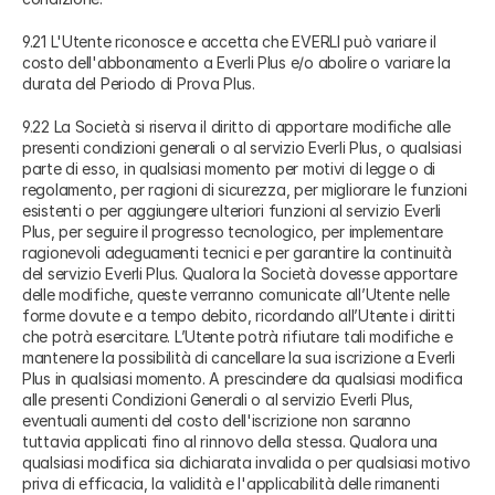
9.21 L'Utente riconosce e accetta che EVERLI può variare il
costo dell'abbonamento a Everli Plus e/o abolire o variare la
durata del Periodo di Prova Plus.
9.22 La Società si riserva il diritto di apportare modifiche alle
presenti condizioni generali o al servizio Everli Plus, o qualsiasi
parte di esso, in qualsiasi momento per motivi di legge o di
regolamento, per ragioni di sicurezza, per migliorare le funzioni
esistenti o per aggiungere ulteriori funzioni al servizio Everli
Plus, per seguire il progresso tecnologico, per implementare
ragionevoli adeguamenti tecnici e per garantire la continuità
del servizio Everli Plus. Qualora la Società dovesse apportare
delle modifiche, queste verranno comunicate all’Utente nelle
forme dovute e a tempo debito, ricordando all’Utente i diritti
che potrà esercitare. L’Utente potrà rifiutare tali modifiche e
mantenere la possibilità di cancellare la sua iscrizione a Everli
Plus in qualsiasi momento. A prescindere da qualsiasi modifica
alle presenti Condizioni Generali o al servizio Everli Plus,
eventuali aumenti del costo dell'iscrizione non saranno
tuttavia applicati fino al rinnovo della stessa. Qualora una
qualsiasi modifica sia dichiarata invalida o per qualsiasi motivo
priva di efficacia, la validità e l'applicabilità delle rimanenti