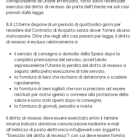
corrispondente all’Ordine effettuato, fatto salvo l’eventuale
esercizio del diritto di recesso da parte dell’Utente nei soli casi
previsti dalla legge.
8.4 L’Utente dispone di un periodo di quattordici giorni per
recedere dal Contratto di Acquisto senza dover fornire alcuna
motivazione. Oltre che negli altri casi previsti per legge, il diritto
di recesso è escluso relativamente a:
il servizio di consegna a domicilio della Spesa dopo la
completa prestazione del servizio, accettando
espressamente l’Utente la perdita del diritto di recesso a
seguito della piena esecuzione di tale servizio;
la fornitura di beni che rischiano di deteriorarsi o scadere
rapidamente;
la fornitura di beni sigillati che non si prestano ad essere
restituiti per motivi igienici o connessi alla protezione della
salute e sono stati aperti dopo la consegna;
la fornitura di giornali, periodici e riviste.
Il diritto di recesso deve essere esercitato entro il termine
innanzi indicato dandone comunicazione mediante e-mail
all'indirizzo di posta elettronica info@everli.com (oggetto
“Esercizio del diritto di recesso”) con cui deve essere fornita