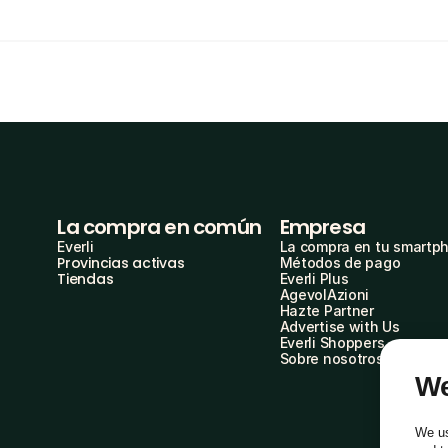
La compra en común
Empresa
Everli
La compra en tu smartp
Provincias activas
Métodos de pago
Tiendas
Everli Plus
AgevolAzioni
Hazte Partner
Advertise with Us
Everli Shoppers
Sobre nosotros
We
We us