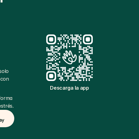
olo 
con 
Descarga la app
forma 
strés.