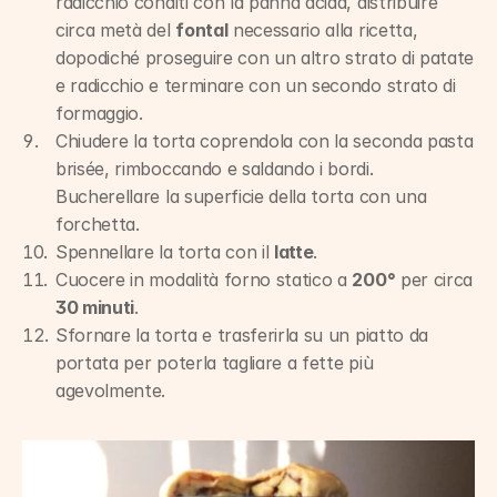
radicchio conditi con la panna acida, distribuire 
circa metà del 
fontal
 necessario alla ricetta, 
dopodiché proseguire con un altro strato di patate 
e radicchio e terminare con un secondo strato di 
formaggio.
Chiudere la torta coprendola con la seconda pasta 
brisée, rimboccando e saldando i bordi. 
Bucherellare la superficie della torta con una 
forchetta.
Spennellare la torta con il 
latte
.
Cuocere in modalità forno statico a 
200°
 per circa 
30 minuti
.
Sfornare la torta e trasferirla su un piatto da 
portata per poterla tagliare a fette più 
agevolmente.