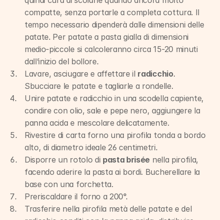
quindi cura di scolarle quando ancora molto 
compatte, senza portarle a completa cottura. Il 
tempo necessario dipenderà dalle dimensioni delle 
patate. Per patate a pasta gialla di dimensioni 
medio-piccole si calcoleranno circa 15-20 minuti 
dall’inizio del bollore.
Lavare, asciugare e affettare il 
radicchio
. 
Sbucciare le patate e tagliarle a rondelle.
Unire patate e radicchio in una scodella capiente, 
condire con olio, sale e pepe nero, aggiungere la 
panna acida e mescolare delicatamente.
Rivestire di carta forno una pirofila tonda a bordo 
alto, di diametro ideale 26 centimetri.
Disporre un rotolo di 
pasta brisée
 nella pirofila, 
facendo aderire la pasta ai bordi. Bucherellare la 
base con una forchetta.
Preriscaldare il forno a 200°.
Trasferire nella pirofila metà delle patate e del 