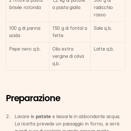
2 rotoli di pasta 
1,2 kg di patate 
300 g di 
brisée rotonda
a pasta gialla
radicchio 
rosso
100 g di panna 
150 g di fontal a 
Sale q.b.
acida
fette
Pepe nero q.b.
Olio extra 
Latte q.b.
vergine di oliva 
q.b.
Preparazione
Lavare le 
patate
 e lessarle in abbondante acqua. 
La ricetta prevede un passaggio in forno, si avrà 